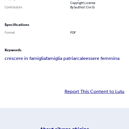
Copyright License
Contributors
By (author): Civi Gì
Specifications
Format
PDF
Keywords
crescere in famiglia
famiglia patriarcale
essere femmina
Report This Content to Lulu