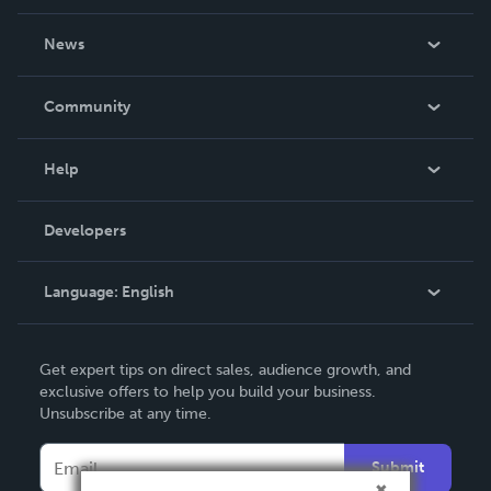
About Us
News
Careers
In The News
Community
Events
Blog
Help
Videos
Order Lookup
Developers
Podcast
Knowledge Base
Language:
English
Contact Support
English
Get expert tips on direct sales, audience growth, and
Deutsch
exclusive offers to help you build your business.
Unsubscribe at any time.
Français
Italiano
Submit