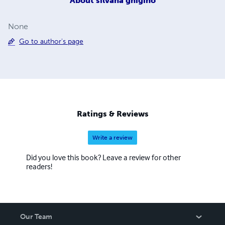
About
silvana ghigino
None
Go to author's page
Ratings & Reviews
Write a review
Did you love this book? Leave a review for other
readers!
Our Team