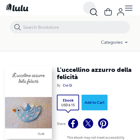
L'uccellino azzurro della felicità
Categories
L'uccellino azzurro della
felicità
By
Civi Gì
Ebook
Add to Cart
USD 6.15
Share
This ebook may not meet accessibility