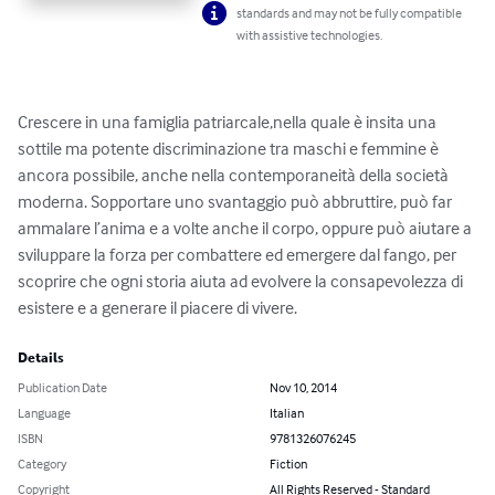
standards and may not be fully compatible
with assistive technologies.
Crescere in una famiglia patriarcale,nella quale è insita una 
sottile ma potente discriminazione tra maschi e femmine è 
ancora possibile, anche nella contemporaneità della società 
moderna. Sopportare uno svantaggio può abbruttire, può far 
ammalare l’anima e a volte anche il corpo, oppure può aiutare a 
sviluppare la forza per combattere ed emergere dal fango, per 
scoprire che ogni storia aiuta ad evolvere la consapevolezza di 
esistere e a generare il piacere di vivere.
Details
Publication Date
Nov 10, 2014
Language
Italian
ISBN
9781326076245
Category
Fiction
Copyright
All Rights Reserved - Standard