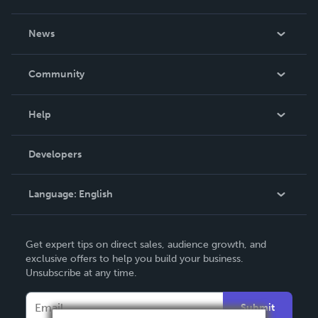
About Us
News
Careers
In The News
Community
Events
Blog
Help
Videos
Order Lookup
Developers
Podcast
Knowledge Base
Language:
English
Contact Support
English
Get expert tips on direct sales, audience growth, and
Deutsch
exclusive offers to help you build your business.
Unsubscribe at any time.
Français
Italiano
Submit