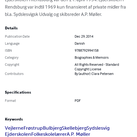
Rendsburg var indtil 1969 kun finansieret af private midler fra 
bl.a. Sydslesvigsk Udvalg og skibsreder A.P. Møller.
Details
Publication Date
Dec 29, 2014
Language
Danish
ISBN
9788792994158
Category
Biographies & Memoirs
Copyright
All Rights Reserved - Standard
Copyright License
Contributors
By (author): Clara Petersen
Specifications
Format
PDF
Keywords
Vejlerne
Frøstrup
Bulbjerg
Skellebjerg
Sydslesvig
Ejderskolen
Folkeskolelærer
A.P. Møller