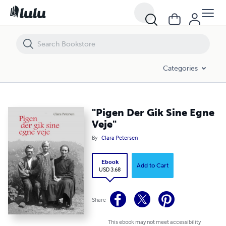
"Pigen Der Gik Sine Egne Veje"
Categories
"Pigen Der Gik Sine Egne
Veje"
By
Clara Petersen
Ebook
Add to Cart
USD 3.68
Share
This ebook may not meet accessibility