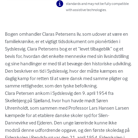
standards and may not be fully compatible
with assistive technologies.
Bogen omhandler Claras Petersens liv, som udover at være en 
familiekrønike, er et vigtigt tidsdokument om pionértiden i 
Sydslesvig. Clara Petersens bog er et “levet tilbageblik” og et 
bevis for, hvordan det enkelte menneske med sin livsindstilling 
og sine handlinger er med til at bevæge den historiske udvikling. 

Den beskriver en tid i Sydslesvig, hvor der måtte kæmpes en 
daglig kamp for retten til at være dansk med samme pligter og 
samme rettigheder, som den tyske befolkning. 

Clara Petersen ankom i Sydslesvig den 9. april 1954 fra 
Skellebjerg på Sjælland, hvor hun havde mødt Søren 
Uhrenholdt, som sammen med Professor Lars Hansen Larsen 
kæmpede for at etablere danske skoler syd for Slien-
Dannevirke ved Ejderen. Den unge lærerinde kunne ikke 
modstå denne udfordrende opgave, og den første skoledag på 
Ejderskolen i Rendsburg var den 21. april 1954. Ejderskolen i 