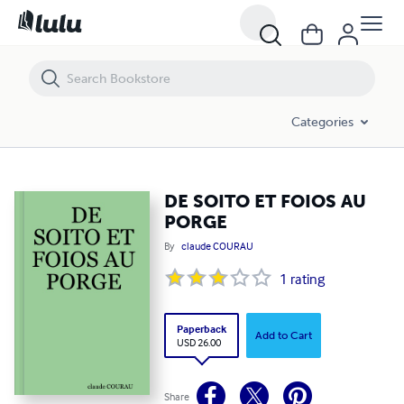
DE SOITO ET FOIOS AU PORGE
Categories
DE SOITO ET FOIOS AU
PORGE
By
claude COURAU
1
rating
Paperback
Add to Cart
USD 26.00
Share