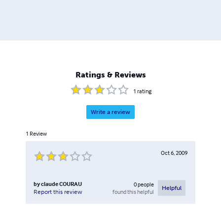
Ratings & Reviews
1
rating
Write a review
1
Review
Oct 6, 2009
by
claude COURAU
0
people
Helpful
found this helpful
Report this review