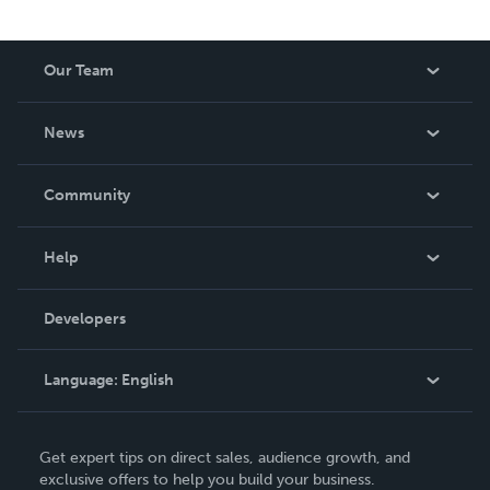
Our Team
About Us
News
Careers
In The News
Community
Events
Blog
Help
Videos
Order Lookup
Developers
Podcast
Knowledge Base
Language:
English
Contact Support
English
Get expert tips on direct sales, audience growth, and
Deutsch
exclusive offers to help you build your business.