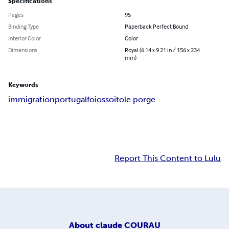
Specifications
Pages
95
Binding Type
Paperback Perfect Bound
Interior Color
Color
Dimensions
Royal (6.14 x 9.21 in / 156 x 234
mm)
Keywords
immigration
portugal
foios
soito
le porge
Report This Content to Lulu
About
claude COURAU