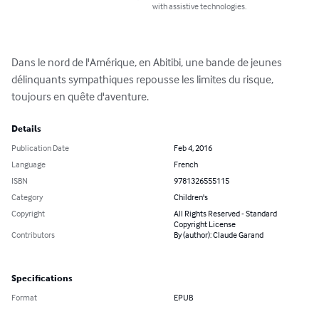
with assistive technologies.
Dans le nord de l'Amérique, en Abitibi, une bande de jeunes 
délinquants sympathiques repousse les limites du risque, 
toujours en quête d'aventure.
Details
Publication Date
Feb 4, 2016
Language
French
ISBN
9781326555115
Category
Children's
Copyright
All Rights Reserved - Standard
Copyright License
Contributors
By (author): Claude Garand
Specifications
Format
EPUB