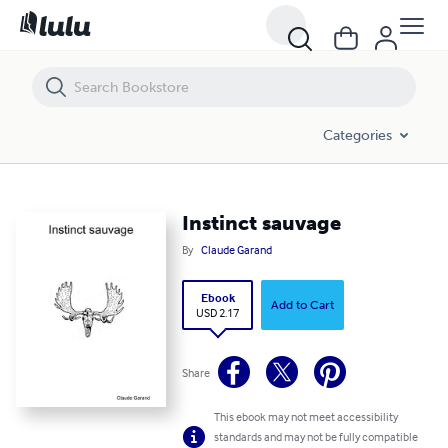
Instinct sauvage
Categories
Instinct sauvage
By
Claude Garand
Ebook
Add to Cart
USD 2.17
Share
This ebook may not meet accessibility
standards and may not be fully compatible