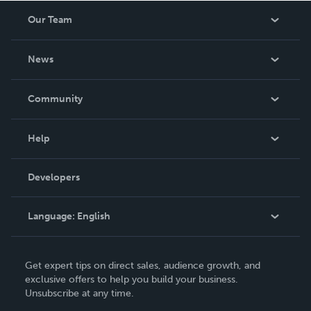
Our Team
About Us
News
Careers
In The News
Community
Events
Blog
Help
Videos
Order Lookup
Developers
Podcast
Knowledge Base
Language:
English
Contact Support
English
Get expert tips on direct sales, audience growth, and
Deutsch
exclusive offers to help you build your business.
Unsubscribe at any time.
Français