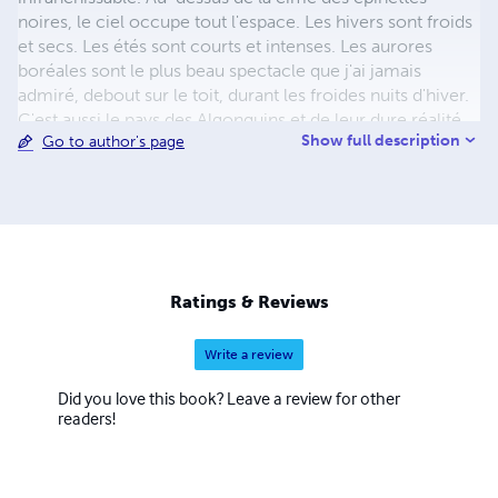
noires, le ciel occupe tout l'espace. Les hivers sont froids
et secs. Les étés sont courts et intenses. Les aurores
boréales sont le plus beau spectacle que j'ai jamais
admiré, debout sur le toit, durant les froides nuits d'hiver.
C'est aussi le pays des Algonquins et de leur dure réalité
Show full description
Go to author's page
d'aujourd'hui. Mais des légendes existent encore, les
souvenirs d'une culture riche et ancestrale qui essaie de
survivre et de renaître. Dans les récits sans prétention que
je vous présente, la fiction est basée sur des faits réels et
des références culturelles authentiques. J'espère que
vous aurez autant de plaisir à les lire que j'en ai eu à les
écrire. Bonne lecture
Ratings & Reviews
Write a review
Did you love this book? Leave a review for other
readers!