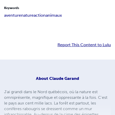
Keywords
aventure
nature
action
animaux
Report This Content to Lulu
About
Claude Garand
J'ai grandi dans le Nord québécois, où la nature est
omniprésente, magnifique et oppressante à la fois. C'est
le pays aux cent mille lacs. La forêt est partout, les
conifères rabougris se dressent comme un mur
infranchissable. Au-dessus de la cime des épinettes