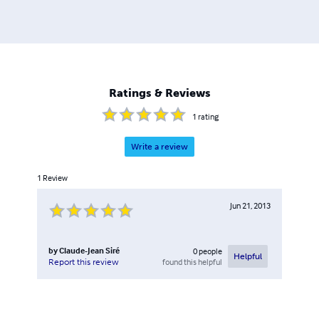
il publie ici aussi ses travaux de recherche en théologie. Il
a été ordonné diacre du diocèse de Chartres en
septembre 2018 Vous trouverez également dans le lien 1,
un détail de ses romans, dont l'enchaînement est décrit
dans le lien 2.
Ratings & Reviews
1
rating
Write a review
1
Review
Jun 21, 2013
by
Claude-Jean Siré
0
people
Helpful
found this helpful
Report this review