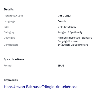
Details
Publication Date
Oct 6, 2012
Language
French
ISBN
9781291285352
Category
Religion & Spirituality
Copyright
All Rights Reserved - Standard
Copyright License
Contributors
By (author): Claude Heriard
Specifications
Format
EPUB
Keywords
Hans
Urs
von Balthasar
Trilogie
trinité
kénose