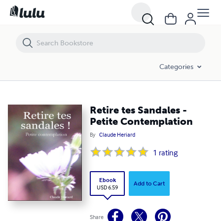
Retire tes Sandales - Petite Contemplation
Categories
Retire tes Sandales -
Petite Contemplation
By
Claude Heriard
1
rating
Ebook
Add to Cart
USD 6.59
Share