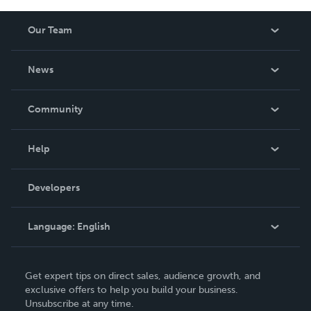
Our Team
About Us
News
Careers
In The News
Community
Events
Blog
Help
Videos
Order Lookup
Developers
Podcast
Knowledge Base
Language:
English
Contact Support
English
Get expert tips on direct sales, audience growth, and
Deutsch
exclusive offers to help you build your business.
Unsubscribe at any time.
Français