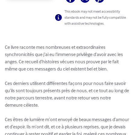
This ebook may not meet accessibility
standards and may not be fully compatible
with assistive technologies.
Ce livre raconte mes nombreuses et extraordinaires 
synchronicités que j’ai eu l’immense privilège d’avoir avec les 
anges. Ce recueil d’histoires vécues nous prouve par le fait 
même que ces messagers du ciel existent bel et bien.

Ces derniers utilisent différentes façons pour nous faire savoir 
qu’ils sont toujours présents près de nous, et ce tout au long de 
notre parcours terrestre, avant notre retour vers notre 
demeure céleste.

Ces êtres de lumière m’ont envoyé de beaux messages d’amour 
et d’espoir. Ils m’ont dit, et ce à plusieurs reprises, que je devais 
continuer à rester positif et garder la foi, malgré ces nombreux 