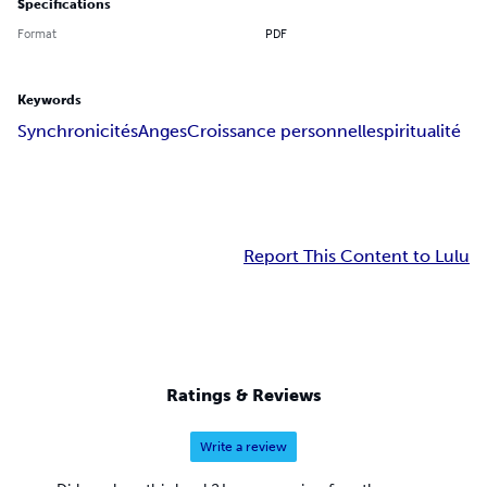
Specifications
Format
PDF
Keywords
Synchronicités
Anges
Croissance personnelle
spiritualité
Report This Content to Lulu
Ratings & Reviews
Write a review