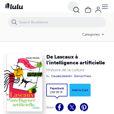
De Lascaux à l’intelligence artificielle
Categories
De Lascaux à
l’intelligence artificielle
Histoire de la culture
By
Claudeq Valentin
Domuni Press
Paperback
Add to Cart
USD 28.19
Share