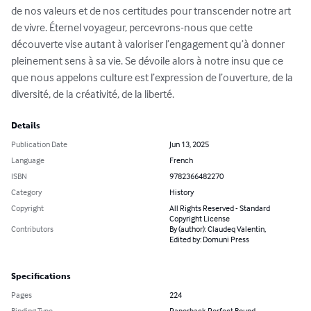
de nos valeurs et de nos certitudes pour transcender notre art 
de vivre. Éternel voyageur, percevrons-nous que cette 
découverte vise autant à valoriser l’engagement qu’à donner 
pleinement sens à sa vie. Se dévoile alors à notre insu que ce 
que nous appelons culture est l’expression de l’ouverture, de la 
diversité, de la créativité, de la liberté.
Details
Publication Date
Jun 13, 2025
Language
French
ISBN
9782366482270
Category
History
Copyright
All Rights Reserved - Standard
Copyright License
Contributors
By (author): Claudeq Valentin,
Edited by: Domuni Press
Specifications
Pages
224
Binding Type
Paperback Perfect Bound