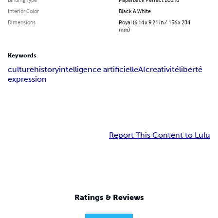
Interior Color
Black & White
Dimensions
Royal (6.14 x 9.21 in / 156 x 234
mm)
Keywords
culture
history
intelligence artificielle
AI
creativité
liberté
expression
Report This Content to Lulu
Ratings & Reviews