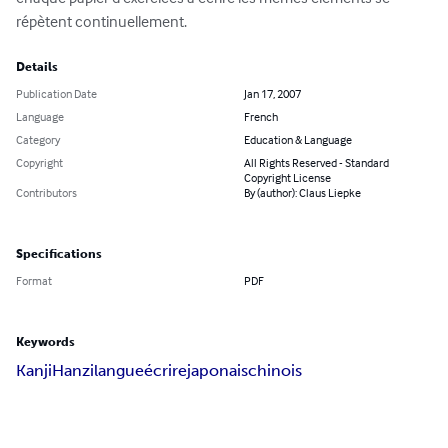
répètent continuellement.
Details
Publication Date
Jan 17, 2007
Language
French
Category
Education & Language
Copyright
All Rights Reserved - Standard
Copyright License
Contributors
By (author): Claus Liepke
Specifications
Format
PDF
Keywords
Kanji
Hanzi
langue
écrire
japonais
chinois