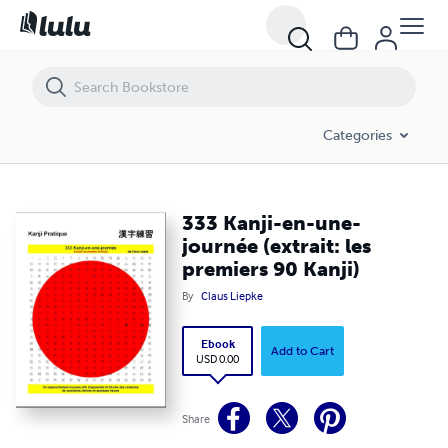
333 Kanji-en-une-journée (extrait: les premiers 90 Kanji)
Categories
333 Kanji-en-une-
journée (extrait: les
premiers 90 Kanji)
By
Claus Liepke
Ebook
Add to Cart
USD 0.00
Share