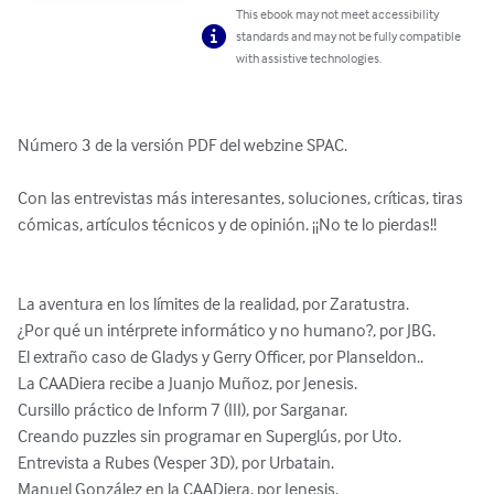
This ebook may not meet accessibility
standards and may not be fully compatible
with assistive technologies.
Número 3 de la versión PDF del webzine SPAC.

Con las entrevistas más interesantes, soluciones, críticas, tiras 
cómicas, artículos técnicos y de opinión. ¡¡No te lo pierdas!!

La aventura en los límites de la realidad, por Zaratustra.

¿Por qué un intérprete informático y no humano?, por JBG.

El extraño caso de Gladys y Gerry Officer, por Planseldon..

La CAADiera recibe a Juanjo Muñoz, por Jenesis.

Cursillo práctico de Inform 7 (III), por Sarganar.

Creando puzzles sin programar en Superglús, por Uto.

Entrevista a Rubes (Vesper 3D), por Urbatain.

Manuel González en la CAADiera, por Jenesis.
