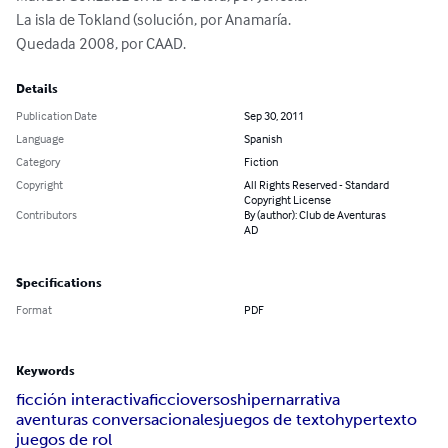
La isla de Tokland (solución, por Anamaría.

Quedada 2008, por CAAD.
Details
Publication Date
Sep 30, 2011
Language
Spanish
Category
Fiction
Copyright
All Rights Reserved - Standard
Copyright License
Contributors
By (author): Club de Aventuras
AD
Specifications
Format
PDF
Keywords
ficción interactiva
ficcioversos
hipernarrativa
aventuras conversacionales
juegos de texto
hypertexto
juegos de rol