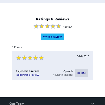
Ratings & Reviews
1
rating
Write a review
1
Review
Feb 8, 2010
by
Jenesis Linuxica
0
people
Helpful
found this helpful
Report this review
Our Team