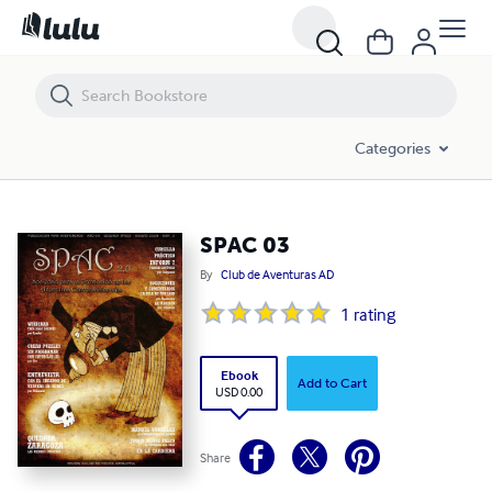
SPAC 03
Categories
SPAC 03
By
Club de Aventuras AD
1
rating
Ebook
Add to Cart
USD 0.00
Share