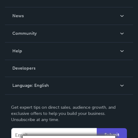
About Us
News
Careers
In The News
Community
Events
Blog
Help
Videos
Order Lookup
Developers
Podcast
Knowledge Base
Language:
English
Contact Support
English
Get expert tips on direct sales, audience growth, and
Deutsch
exclusive offers to help you build your business.
Unsubscribe at any time.
Français
Italiano
Submit