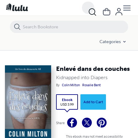
Enlevé dans des couches
Categories
Enlevé dans des couches
Kidnapped into Diapers
By
Colin Milton
Rosalie Bent
Ebook
Add to Cart
USD 3.99
Share
This ebook may not meet accessibility