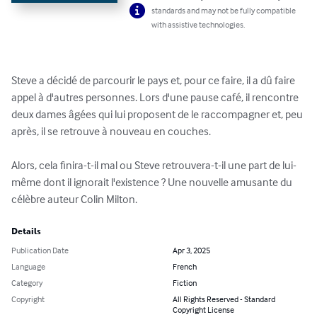
standards and may not be fully compatible
with assistive technologies.
Steve a décidé de parcourir le pays et, pour ce faire, il a dû faire 
appel à d'autres personnes. Lors d'une pause café, il rencontre 
deux dames âgées qui lui proposent de le raccompagner et, peu 
après, il se retrouve à nouveau en couches.

Alors, cela finira-t-il mal ou Steve retrouvera-t-il une part de lui-
même dont il ignorait l'existence ? Une nouvelle amusante du 
célèbre auteur Colin Milton.
Details
Publication Date
Apr 3, 2025
Language
French
Category
Fiction
Copyright
All Rights Reserved - Standard
Copyright License