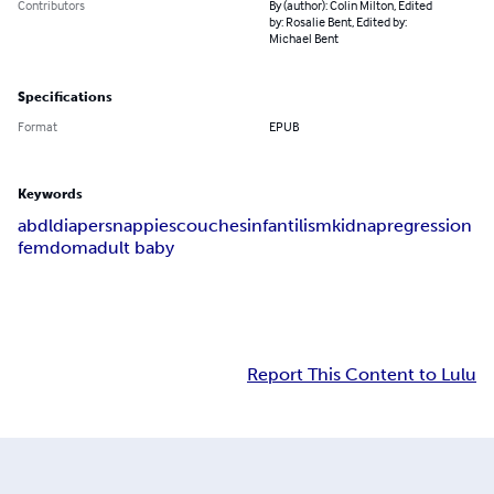
Contributors
By (author): Colin Milton, Edited
by: Rosalie Bent, Edited by:
Michael Bent
Specifications
Format
EPUB
Keywords
abdl
diapers
nappies
couches
infantilism
kidnap
regression
femdom
adult baby
Report This Content to Lulu