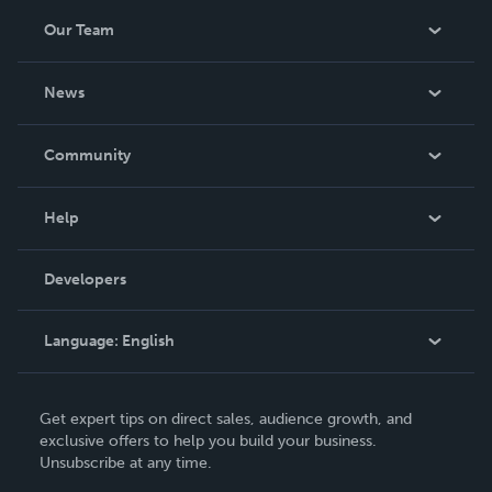
Our Team
About Us
News
Careers
In The News
Community
Events
Blog
Help
Videos
Order Lookup
Developers
Podcast
Knowledge Base
Language:
English
Contact Support
English
Get expert tips on direct sales, audience growth, and
Deutsch
exclusive offers to help you build your business.
Unsubscribe at any time.
Français