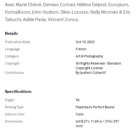
Avec Marie Chéné, Demian Conrad, Hélène Delprat, Europium, 
FormaBoom, John Hudson, Silvio Lorusso, Nelly Monnier & Eric 
Tabuchi, Adèle Pavia, Vincent Zonca.
Details
Publication Date
Oct 19, 2023
Language
French
Category
Art & Photography
Copyright
All Rights Reserved - Standard
Copyright License
Contributors
By (author): Collectif
Specifications
Pages
96
Binding Type
Paperback Perfect Bound
Interior Color
Color
Dimensions
A4 (8.27 x 11.69 in / 210 x 297
mm)