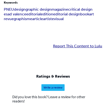
Keywords
PNEU
design
graphic design
magazine
critical design
esad valence
editorial
edition
editorial design
book
art
revue
graphisme
article
artiste
visual
Report This Content to Lulu
Ratings & Reviews
Write a review
Did you love this book? Leave a review for other
readers!