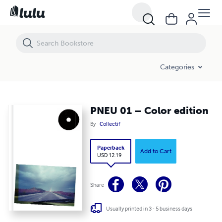
Categories
PNEU 01 – Color edition
By
Collectif
Paperback
Add to Cart
USD 12.19
Share
Usually printed in 3 - 5 business days