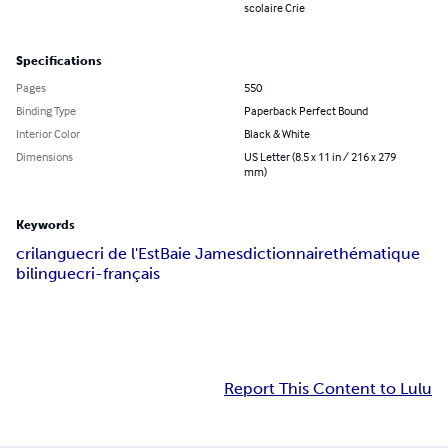
scolaire Crie
Specifications
Pages
550
Binding Type
Paperback Perfect Bound
Interior Color
Black & White
Dimensions
US Letter (8.5 x 11 in / 216 x 279
mm)
Keywords
cri
langue
cri de l'Est
Baie James
dictionnaire
thématique
bilingue
cri-français
Report This Content to Lulu