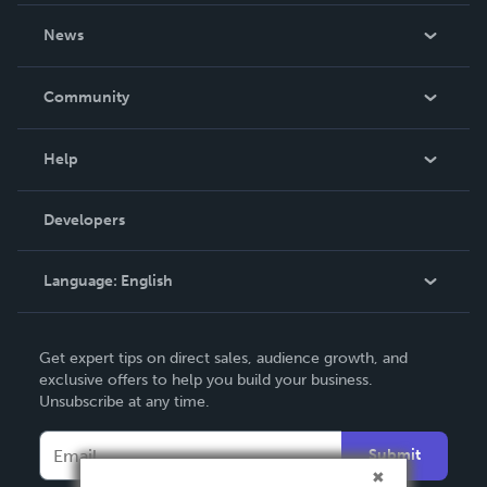
About Us
News
Careers
In The News
Community
Events
Blog
Help
Videos
Order Lookup
Developers
Podcast
Knowledge Base
Language:
English
Contact Support
English
Get expert tips on direct sales, audience growth, and
Deutsch
exclusive offers to help you build your business.
Unsubscribe at any time.
Français
Italiano
Submit
Español