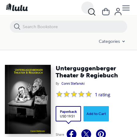
Unterguggenberger Theater & Regiebuch
Categories
Unterguggenberger
Theater & Regiebuch
By
Conni Stefanski
1
rating
Paperback
Add to Cart
USD 19.51
Share