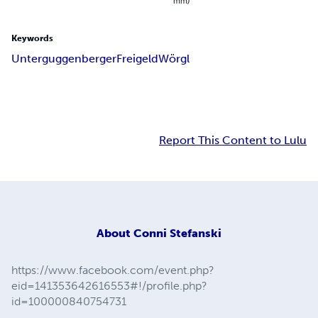
mm)
Keywords
Unterguggenberger
Freigeld
Wörgl
Report This Content to Lulu
About
Conni Stefanski
https://www.facebook.com/event.php?
eid=141353642616553#!/profile.php?
id=100000840754731