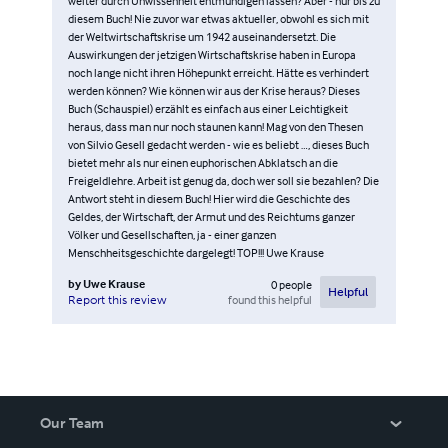
weiter durch Unwissenheit entmündigen lassen? Aber - nur bis zu
diesem Buch! Nie zuvor war etwas aktueller, obwohl es sich mit
der Weltwirtschaftskrise um 1942 auseinandersetzt. Die
Auswirkungen der jetzigen Wirtschaftskrise haben in Europa
noch lange nicht ihren Höhepunkt erreicht. Hätte es verhindert
werden können? Wie können wir aus der Krise heraus? Dieses
Buch (Schauspiel) erzählt es einfach aus einer Leichtigkeit
heraus, dass man nur noch staunen kann! Mag von den Thesen
von Silvio Gesell gedacht werden - wie es beliebt …, dieses Buch
bietet mehr als nur einen euphorischen Abklatsch an die
Freigeldlehre. Arbeit ist genug da, doch wer soll sie bezahlen? Die
Antwort steht in diesem Buch! Hier wird die Geschichte des
Geldes, der Wirtschaft, der Armut und des Reichtums ganzer
Völker und Gesellschaften, ja - einer ganzen
Menschheitsgeschichte dargelegt! TOP!!! Uwe Krause
by
Uwe Krause
0
people
Helpful
found this helpful
Report this review
Our Team