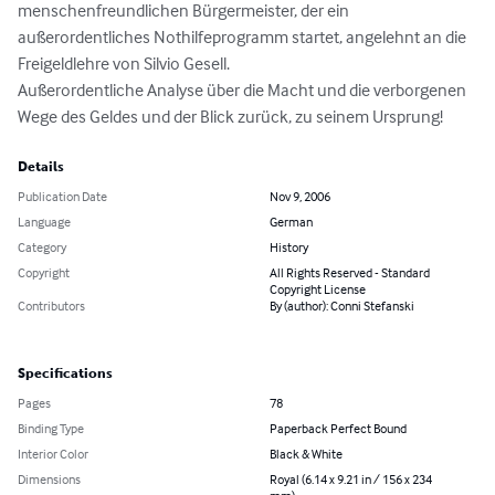
menschenfreundlichen Bürgermeister, der ein 
außerordentliches Nothilfeprogramm startet, angelehnt an die 
Freigeldlehre von Silvio Gesell. 

Außerordentliche Analyse über die Macht und die verborgenen 
Wege des Geldes und der Blick zurück, zu seinem Ursprung!
Details
Publication Date
Nov 9, 2006
Language
German
Category
History
Copyright
All Rights Reserved - Standard
Copyright License
Contributors
By (author): Conni Stefanski
Specifications
Pages
78
Binding Type
Paperback Perfect Bound
Interior Color
Black & White
Dimensions
Royal (6.14 x 9.21 in / 156 x 234