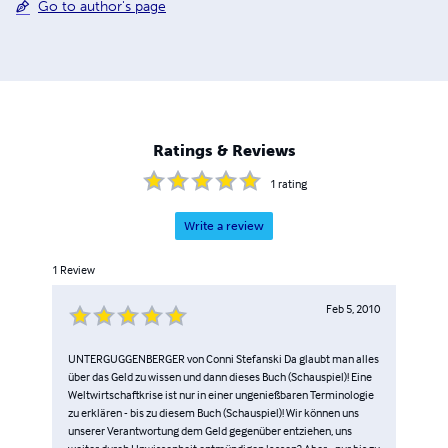
Go to author's page
Ratings & Reviews
1
rating
Write a review
1
Review
Feb 5, 2010
UNTERGUGGENBERGER von Conni Stefanski Da glaubt man alles
über das Geld zu wissen und dann dieses Buch (Schauspiel)! Eine
Weltwirtschaftkrise ist nur in einer ungenießbaren Terminologie
zu erklären - bis zu diesem Buch (Schauspiel)! Wir können uns
unserer Verantwortung dem Geld gegenüber entziehen, uns