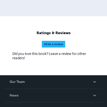
Ratings & Reviews
Write a review
Did you love this book? Leave a review for other
readers!
Our Team
About Us
News
Careers
In The News