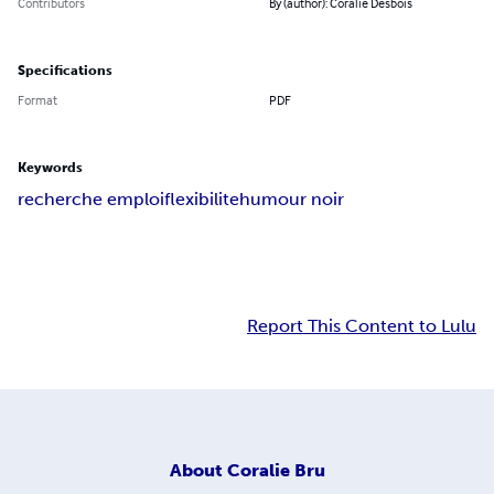
Contributors
By (author): Coralie Desbois
Specifications
Format
PDF
Keywords
recherche emploi
flexibilite
humour noir
Report This Content to Lulu
About
Coralie Bru