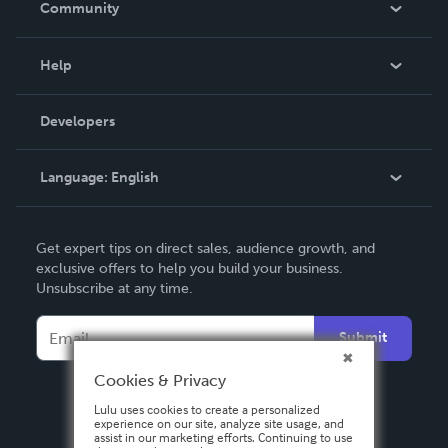
Community
Events
Blog
Help
Videos
Order Lookup
Developers
Podcast
Knowledge Base
Language:
English
Contact Support
English
Get expert tips on direct sales, audience growth, and
Deutsch
exclusive offers to help you build your business.
Unsubscribe at any time.
Français
Italiano
Submit
Español
Cookies & Privacy
Lulu uses cookies to create a personalized
experience on our site, analyze site usage, and
assist in our marketing efforts. Continuing to use