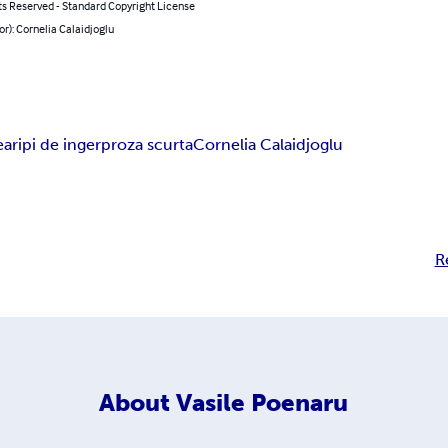
ts Reserved - Standard Copyright License
or): Cornelia Calaidjoglu
e
aripi de inger
proza scurta
Cornelia Calaidjoglu
R
About
Vasile Poenaru