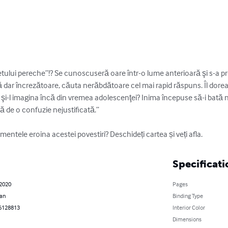
etului pereche”!? Se cunoscuseră oare într-⁠o lume anterioară şi s-⁠a pr
ă dar încrezătoare, căuta nerăbdătoare cel mai rapid răspuns. Îl dorea 
 şi-⁠l imagina încă din vremea adolescenţei? Inima începuse să-⁠i bată nă
ă de o confuzie nejustificată.” 

entele eroina acestei povestiri? Deschideți cartea și veți afla.
Specificati
 2020
Pages
an
Binding Type
6128813
Interior Color
Dimensions