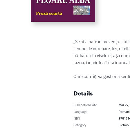
„Se afla oare în prezenţa „sufl
semne de întrebare, Iris, uimit
bărbatul din visele ei, aşa cum
razna, iar mintea îi era inundat
Oare cum își va gestiona sentim
Details
Publication Date
Mar 27,
Language
Romani
ISBN
978171
Category
Fiction