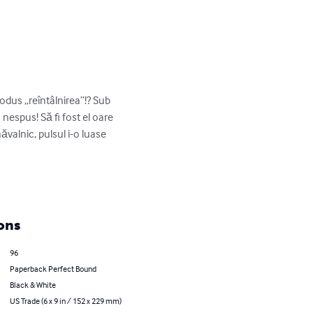
odus „reîntâlnirea”!? Sub 
nespus! Să fi fost el oare 
valnic, pulsul i-⁠o luase 
ons
96
Paperback Perfect Bound
Black & White
US Trade (6 x 9 in / 152 x 229 mm)