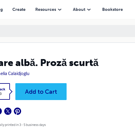
ng
Create
Resources
About
Bookstore
are albă. Proză scurtă
elia Calaidjoglu
ack
Add to Cart
3
lly printed in 3 - 5 business days