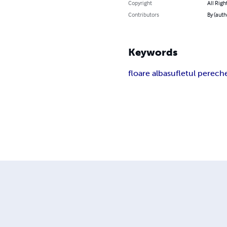
Copyright
All Righ
Contributors
By (auth
Keywords
floare alba
sufletul perech