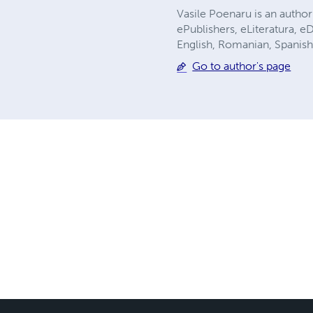
Vasile Poenaru is an author
ePublishers, eLiteratura, e
English, Romanian, Spanis
Go to author's page