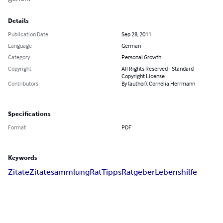
Details
Publication Date
Sep 28, 2011
Language
German
Category
Personal Growth
Copyright
All Rights Reserved - Standard
Copyright License
Contributors
By (author): Cornelia Herrmann
Specifications
Format
PDF
Keywords
Zitate
Zitatesammlung
Rat
Tipps
Ratgeber
Lebenshilfe