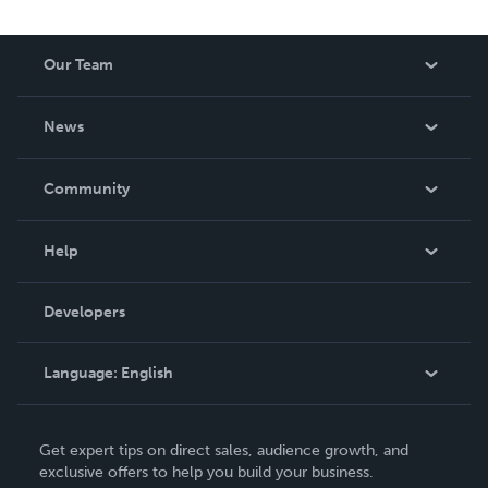
Our Team
About Us
News
Careers
In The News
Community
Events
Blog
Help
Videos
Order Lookup
Developers
Podcast
Knowledge Base
Language:
English
Contact Support
English
Get expert tips on direct sales, audience growth, and
Deutsch
exclusive offers to help you build your business.