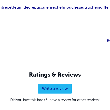
nt
recette
timide
crepuscule
rire
chef
mouches
autruche
indiffé
R
Ratings & Reviews
Write a review
Did you love this book? Leave a review for other readers!