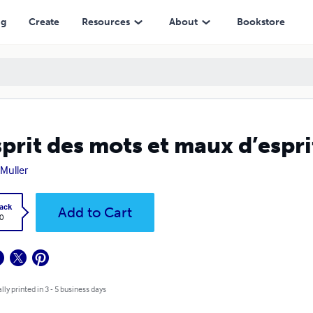
ng
Create
Resources
About
Bookstore
sprit des mots et maux d’espri
Muller
ack
Add to Cart
0
lly printed in 3 - 5 business days