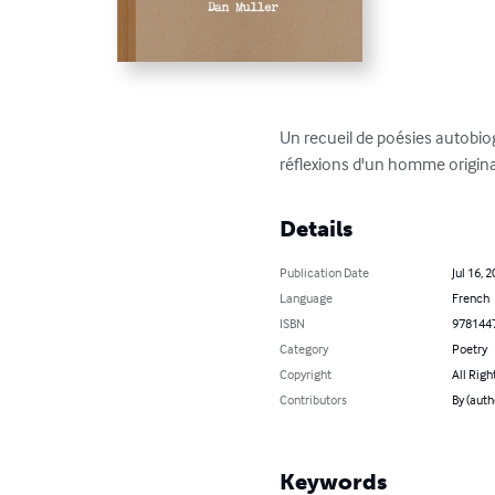
Un recueil de poésies autobio
réflexions d'un homme originai
Details
Publication Date
Jul 16, 
Language
French
ISBN
978144
Category
Poetry
Copyright
All Righ
Contributors
By (auth
Keywords