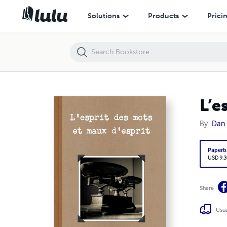
L’esprit des mots et maux d’esprit
Solutions
Products
Prici
L’e
By
Dan 
Paperb
USD 9.3
Share
Usua