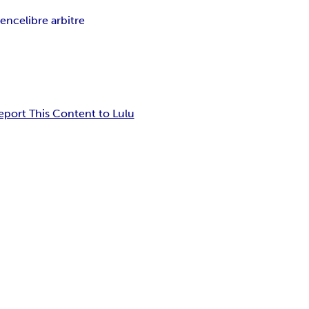
rence
libre arbitre
eport This Content to Lulu