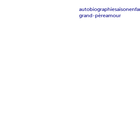
autobiographie
saison
enfa
grand-père
amour