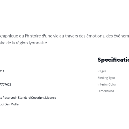
graphique ou l'histoire d'une vie au travers des émotions, des événe
re de la région lyonnaise.
Specificati
2011
Pages
Binding Type
7707622
Interior Color
Dimensions
ts Reserved - Standard Copyright License
or): Dan Muller