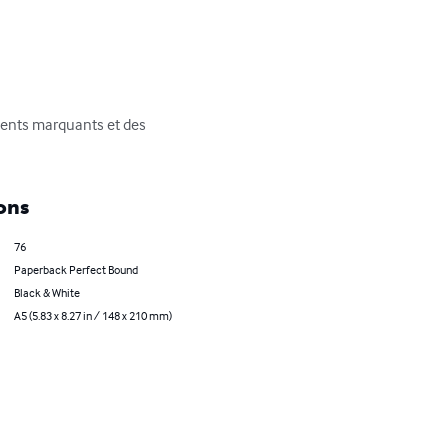
ments marquants et des 
ons
76
Paperback Perfect Bound
Black & White
A5 (5.83 x 8.27 in / 148 x 210 mm)