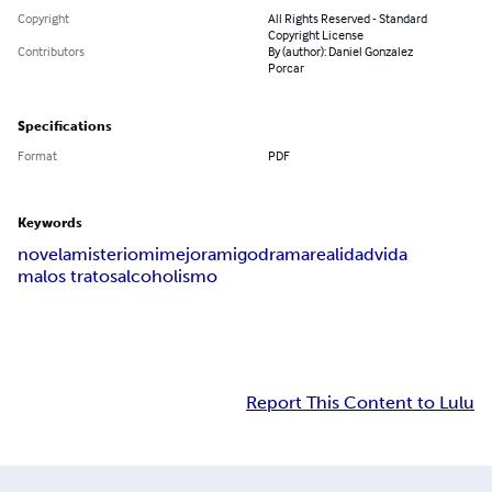
Copyright
All Rights Reserved - Standard
Copyright License
Contributors
By (author): Daniel Gonzalez
Porcar
Specifications
Format
PDF
Keywords
novela
misterio
mi
mejor
amigo
drama
realidad
vida
malos tratos
alcoholismo
Report This Content to Lulu