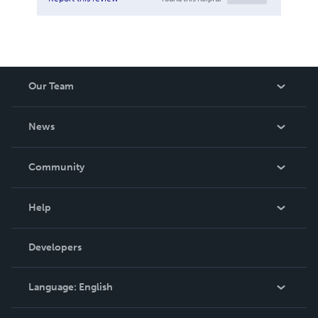
Our Team
About Us
News
Careers
In The News
Community
Events
Blog
Help
Videos
Order Lookup
Developers
Podcast
Knowledge Base
Language:
English
Contact Support