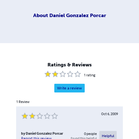
About
Daniel Gonzalez Porcar
Ratings & Reviews
1
rating
Write a review
1
Review
Oct 6, 2009
by
Daniel Gonzalez Porcar
0
people
Helpful
found this helpful
Report this review