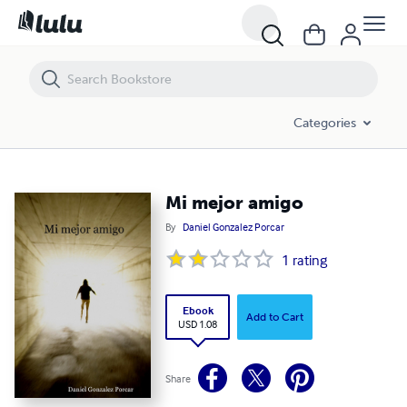
Mi mejor amigo
Categories
Mi mejor amigo
By
Daniel Gonzalez Porcar
1
rating
Ebook
Add to Cart
USD 1.08
Share