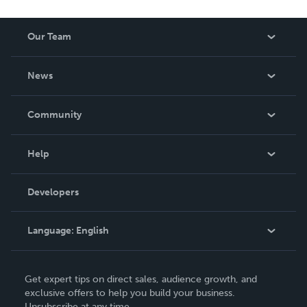
Our Team
About Us
News
Careers
In The News
Community
Events
Blog
Help
Videos
Order Lookup
Developers
Podcast
Knowledge Base
Language:
English
Contact Support
English
Get expert tips on direct sales, audience growth, and
Deutsch
exclusive offers to help you build your business.
Unsubscribe at any time.