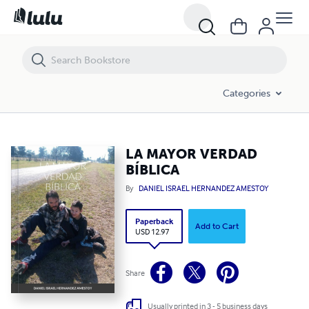
LA MAYOR VERDAD BÍBLICA
Categories
LA MAYOR VERDAD
BÍBLICA
By
DANIEL ISRAEL HERNANDEZ AMESTOY
Paperback
Add to Cart
USD 12.97
Share
Usually printed in 3 - 5 business days