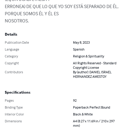
ERRONEA) DE QUE LO QUE YO SOY ESTÁ SEPARADO DE ÉL, 
PORQUE SOMOS ÉL Y ÉL ES

NOSOTROS.
Details
Publication Date
May 8, 2023
Language
Spanish
Category
Religion & Spirituality
Copyright
All Rights Reserved - Standard
Copyright License
Contributors
By (author): DANIEL ISRAEL
HERNANDEZ AMESTOY
Specifications
Pages
92
Binding Type
Paperback Perfect Bound
Interior Color
Black & White
Dimensions
A4 (8.27 x 11.69 in / 210 x 297
mm)