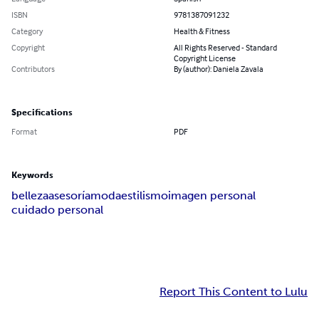
ISBN
9781387091232
Category
Health & Fitness
Copyright
All Rights Reserved - Standard
Copyright License
Contributors
By (author): Daniela Zavala
Specifications
Format
PDF
Keywords
belleza
asesoría
moda
estilismo
imagen personal
cuidado personal
Report This Content to Lulu