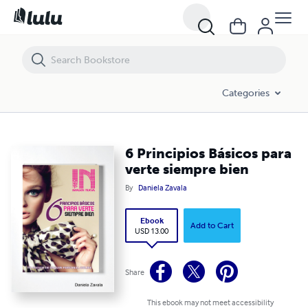
6 Principios Básicos para verte siempre bien
Categories
6 Principios Básicos para
verte siempre bien
By
Daniela Zavala
Ebook
Add to Cart
USD 13.00
Share
This ebook may not meet accessibility