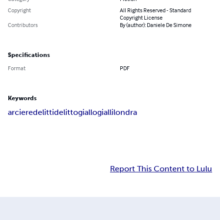
Copyright
All Rights Reserved - Standard
Copyright License
Contributors
By (author): Daniele De Simone
Specifications
Format
PDF
Keywords
arciere
delitti
delitto
giallo
gialli
londra
Report This Content to Lulu