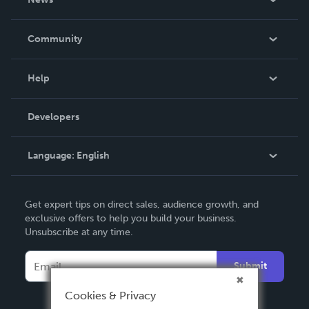
Careers
In The News
Community
Events
Blog
Help
Videos
Order Lookup
Developers
Podcast
Knowledge Base
Language:
English
Contact Support
English
Get expert tips on direct sales, audience growth, and
Deutsch
exclusive offers to help you build your business.
Unsubscribe at any time.
Français
Italiano
Submit
Español
Cookies & Privacy