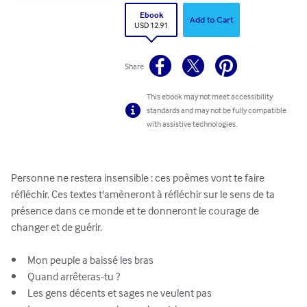
Ebook
Add to Cart
USD 12.91
Share
This ebook may not meet accessibility
standards and may not be fully compatible
with assistive technologies.
Personne ne restera insensible : ces poèmes vont te faire 
réfléchir. Ces textes t'amèneront à réfléchir sur le sens de ta 
présence dans ce monde et te donneront le courage de 
changer et de guérir.

•	Mon peuple a baissé les bras

•	Quand arrêteras-tu ?

•	Les gens décents et sages ne veulent pas
