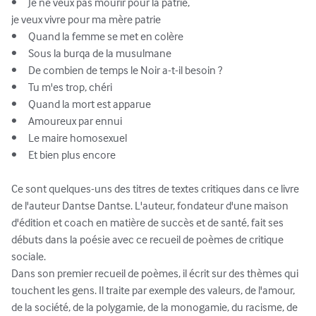
•	Je ne veux pas mourir pour la patrie, 

je veux vivre pour ma mère patrie

•	Quand la femme se met en colère

•	Sous la burqa de la musulmane

•	De combien de temps le Noir a-t-il besoin ?

•	Tu m'es trop, chéri

•	Quand la mort est apparue

•	Amoureux par ennui

•	Le maire homosexuel

•	Et bien plus encore

Ce sont quelques-uns des titres de textes critiques dans ce livre 
de l'auteur Dantse Dantse. L'auteur, fondateur d'une maison 
d'édition et coach en matière de succès et de santé, fait ses 
débuts dans la poésie avec ce recueil de poèmes de critique 
sociale.

Dans son premier recueil de poèmes, il écrit sur des thèmes qui 
touchent les gens. Il traite par exemple des valeurs, de l'amour, 
de la société, de la polygamie, de la monogamie, du racisme, de 