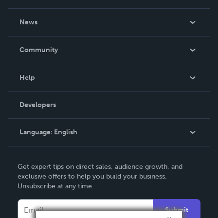
About Us
News
Careers
In The News
Community
Events
Blog
Help
Videos
Order Lookup
Developers
Podcast
Knowledge Base
Language:
English
Contact Support
English
Get expert tips on direct sales, audience growth, and
Deutsch
exclusive offers to help you build your business.
Unsubscribe at any time.
Français
Italiano
Submit