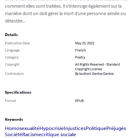
comment elles sont traitées. Il s'interroge également sur la 
manière dont on doit gérer la mort d'une personne aimée ou 
détestée...
Details
Publication Date
May 25, 2022
Language
French
Category
Poetry
Copyright
All Rights Reserved - Standard
Copyright License
Contributors
By (author): Dantse Dantse
Specifications
Format
EPUB
Keywords
Homosexualité
Hypocrisie
Injustices
Politique
Préjugés
Société
Racisme
critique sociale