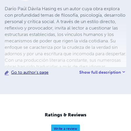
Darío Paúl Dávila Hasing es un autor cuya obra explora
con profundidad temas de filosofía, psicología, desarrollo
personal y crítica social. A través de un estilo directo,
reflexivo y provocador, invita al lector a cuestionar las
estructuras establecidas, los vínculos humanos y los
mecanismos de poder que rigen la vida cotidiana. Su
enfoque se caracteriza por la crudeza de la verdad sin
adornos y por una escritura que incomoda para despertar.
Con una producción literaria constante, sus numerosas
obras han sido traducidas a más de diez idiomas,
Show full description
Go to author's page
incluyendo Inglés, Francés, Alemán, Italiano, Ruso,
Portugués, Árabe, Chino, Japonés , Ucraniano y Polaco;
logrando así una proyección internacional poco común
entre autores independientes. Su objetivo no es
complacer al lector, sino confrontarlo. Más allá de la
escritura, Darío Dávila ha construido una comunidad de
lectores que buscan contenido honesto, sin clichés ni
Ratings & Reviews
autoengaños, en un mundo saturado de mensajes
prefabricados. Actualmente, continúa escribiendo con la
Write a review
misma convicción con la que comenzó: la palabra debe