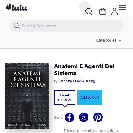
Anatemi E Agenti Del Sistema
Categories
Anatemi E Agenti Del
Sistema
By
Darío Paúl Dávila Hasing
Ebook
Add to Cart
USD 5.99
Share
This ebook may not meet accessibility