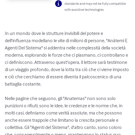
standards and may not be fully compatible
with assistive technologies.
In un mondo dove le strutture invisibili del potere e 
dell'influenza modellano le vite di milioni di persone, "Anàtemi E 
Agenti Del Sistema" si addentra nelle complessità della società 
moderna, esplorando le forze che ci plasmano, ci controllano e 
ci definiscono. Attraverso quest'opera, il lettore sarà testimone 
di un viaggio profondo, dove la lotta tra ciò che ci viene imposto 
e ciò che cerchiamo di essere diventa il palcoscenico di una 
battaglia costante. 

Nelle pagine che seguono, gli "Anatemas" non sono solo 
punizioni o rifiuti; sono le idee, le credenze e le norme che, in 
molti casi, definiamo come verità assolute, ma che possono 
anche essere trappole che limitano la crescita personale e 
collettiva. Gli "Agenti del Sistema", d'altro canto, sono coloro 
che, consapevolmente o meno, mantengono lo status quo, 