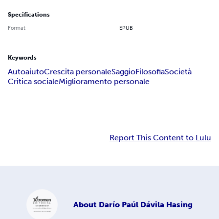
Specifications
Format
EPUB
Keywords
Autoaiuto
Crescita personale
Saggio
Filosofia
Società
Critica sociale
Miglioramento personale
Report This Content to Lulu
About
Darío Paúl Dávila Hasing