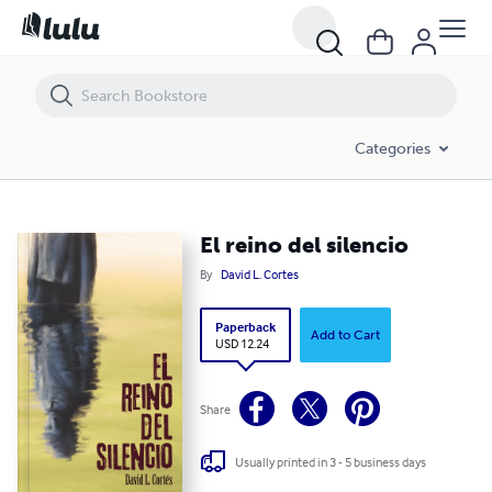
El reino del silencio
Categories
El reino del silencio
By
David L. Cortes
Paperback
Add to Cart
USD 12.24
Share
Usually printed in 3 - 5 business days