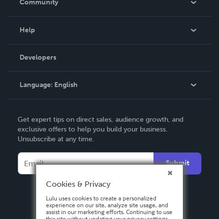
Community
Events
Blog
Help
Videos
Order Lookup
Developers
Podcast
Knowledge Base
Language:
English
Contact Support
English
Get expert tips on direct sales, audience growth, and
Deutsch
exclusive offers to help you build your business.
Unsubscribe at any time.
Français
Italiano
Submit
Español
Cookies & Privacy
Lulu uses cookies to create a personalized
experience on our site, analyze site usage, and
assist in our marketing efforts. Continuing to use
this site without updating your privacy settings