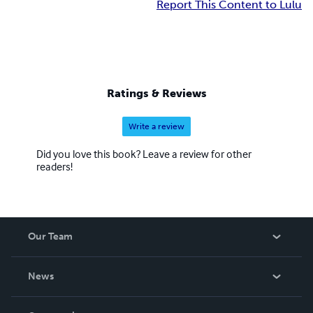
Report This Content to Lulu
Ratings & Reviews
Write a review
Did you love this book? Leave a review for other
readers!
Our Team
About Us
News
Careers
In The News