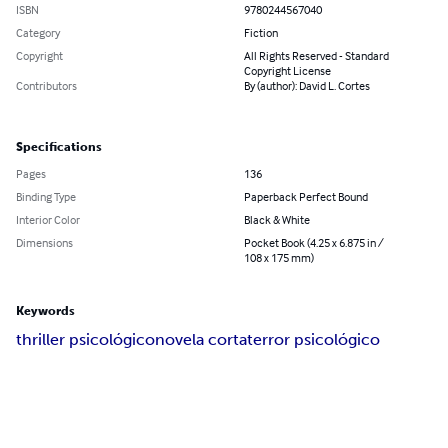
ISBN
9780244567040
Category
Fiction
Copyright
All Rights Reserved - Standard
Copyright License
Contributors
By (author): David L. Cortes
Specifications
Pages
136
Binding Type
Paperback Perfect Bound
Interior Color
Black & White
Dimensions
Pocket Book (4.25 x 6.875 in /
108 x 175 mm)
Keywords
thriller psicológico
novela corta
terror psicológico