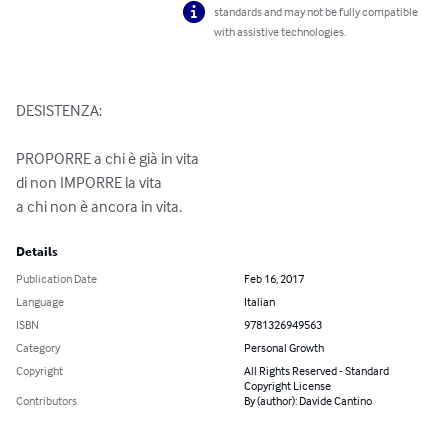
standards and may not be fully compatible
with assistive technologies.
DESISTENZA:

PROPORRE a chi è già in vita

di non IMPORRE la vita

a chi non è ancora in vita.
Details
Publication Date
Feb 16, 2017
Language
Italian
ISBN
9781326949563
Category
Personal Growth
Copyright
All Rights Reserved - Standard
Copyright License
Contributors
By (author): Davide Cantino