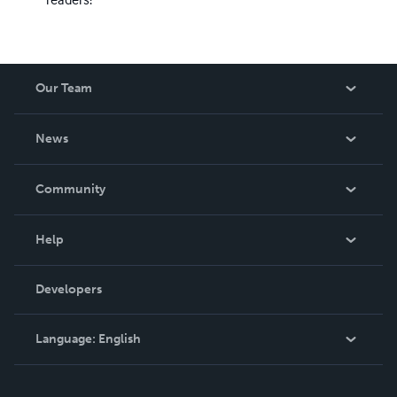
Our Team
About Us
News
Careers
In The News
Community
Events
Blog
Help
Videos
Order Lookup
Developers
Podcast
Knowledge Base
Language:
English
Contact Support
English