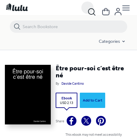
Être pour-soi c’est être né
Categories
Être pour-soi c’est être
né
By
Davide Cantino
Ebook
Add to Cart
USD 2.13
Share
This ebook may not meet accessibility