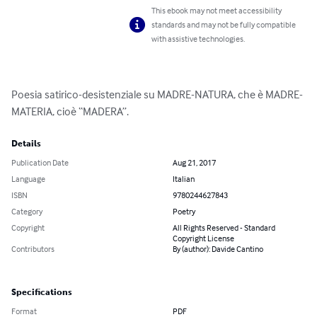
This ebook may not meet accessibility
standards and may not be fully compatible
with assistive technologies.
Poesia satirico-desistenziale su MADRE-NATURA, che è MADRE-
MATERIA, cioè “MADERA”.
Details
Publication Date
Aug 21, 2017
Language
Italian
ISBN
9780244627843
Category
Poetry
Copyright
All Rights Reserved - Standard
Copyright License
Contributors
By (author): Davide Cantino
Specifications
Format
PDF