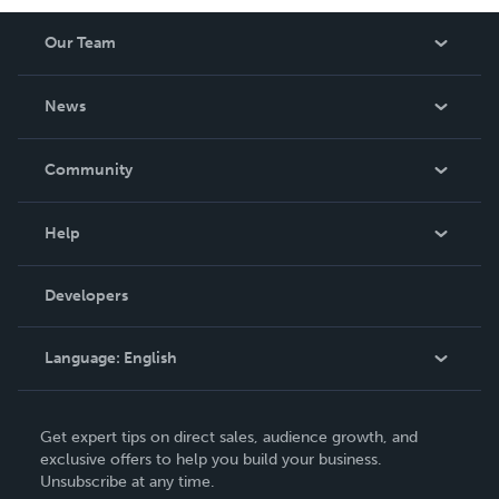
Our Team
About Us
News
Careers
In The News
Community
Events
Blog
Help
Videos
Order Lookup
Developers
Podcast
Knowledge Base
Language:
English
Contact Support
English
Get expert tips on direct sales, audience growth, and
Deutsch
exclusive offers to help you build your business.
Unsubscribe at any time.
Français