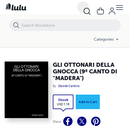
GLI OTTONARI DELLA GNOCCA (9º CANTO DI "MADERA")
Categories
GLI OTTONARI DELLA
GNOCCA (9º CANTO DI
"MADERA")
By
Davide Cantino
Ebook
Add to Cart
USD 1.18
Share