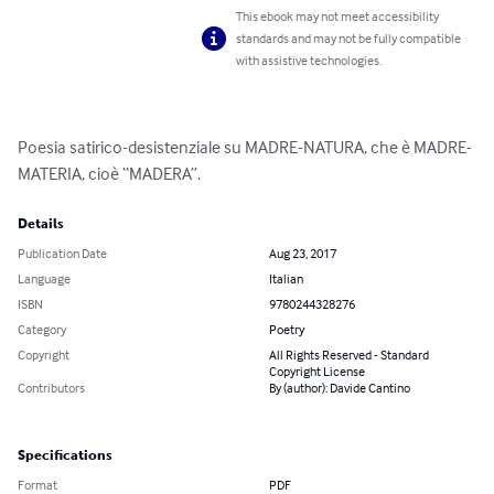
This ebook may not meet accessibility
standards and may not be fully compatible
with assistive technologies.
Poesia satirico-desistenziale su MADRE-NATURA, che è MADRE-
MATERIA, cioè “MADERA”.
Details
Publication Date
Aug 23, 2017
Language
Italian
ISBN
9780244328276
Category
Poetry
Copyright
All Rights Reserved - Standard
Copyright License
Contributors
By (author): Davide Cantino
Specifications
Format
PDF