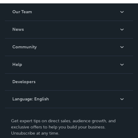
Our Team
About Us
News
Careers
In The News
Community
Events
Blog
Help
Videos
Order Lookup
Developers
Podcast
Knowledge Base
Language:
English
Contact Support
English
Get expert tips on direct sales, audience growth, and
Deutsch
exclusive offers to help you build your business.
Unsubscribe at any time.
Français