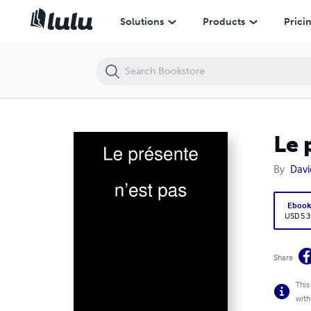
Le présente n’est pas
Solutions
Products
Prici
Le 
By
Davi
Eboo
USD 5.3
Share
This
with