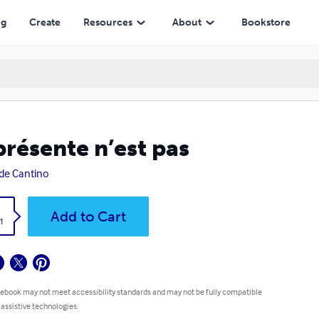
ng
Create
Resources
About
Bookstore
présente n’est pas
de Cantino
k
Add to Cart
1
 ebook may not meet accessibility standards and may not be fully compatible
 assistive technologies.