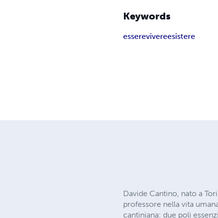
Keywords
essere
vivere
esistere
Davide Cantino, nato a Tor
professore nella vita umana
cantiniana: due poli essen