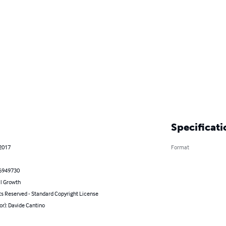
Specificati
 2017
Format
6949730
l Growth
ts Reserved - Standard Copyright License
or): Davide Cantino