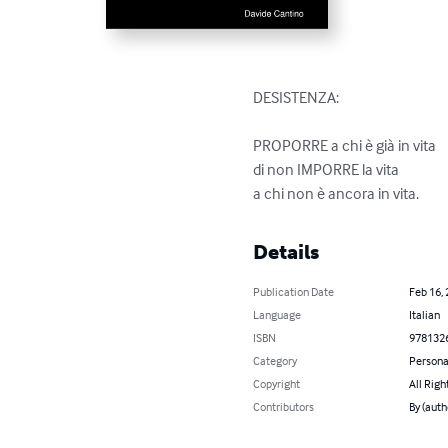
DESISTENZA:

PROPORRE a chi è già in vita

di non IMPORRE la vita

a chi non è ancora in vita.
Details
Publication Date
Feb 16,
Language
Italian
ISBN
978132
Category
Persona
Copyright
All Righ
Contributors
By (auth