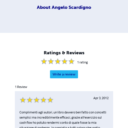
About
Angelo Scardigno
Ratings & Reviews
1
rating
Write a review
1
Review
Apr 3, 2012
Complimenti agli autori, un libro davvero ben fatto con concetti
semplici ma incredibilmente efficaci, grazie all'esercizio sul
cash flow ho potuto rendermi conto di quale fosse la mia
situazione di partenza.. lo consiglio a tutti coloro che voglio