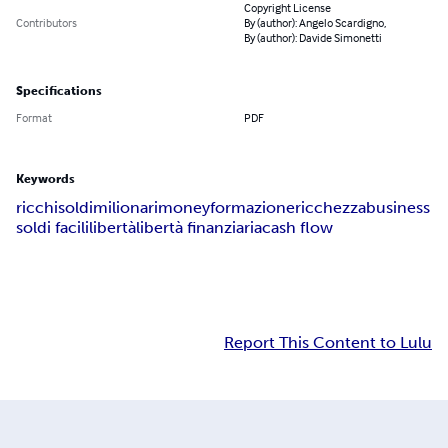
Copyright License
Contributors
By (author): Angelo Scardigno,
By (author): Davide Simonetti
Specifications
Format
PDF
Keywords
ricchi
soldi
milionari
money
formazione
ricchezza
business
soldi facili
libertà
libertà finanziaria
cash flow
Report This Content to Lulu