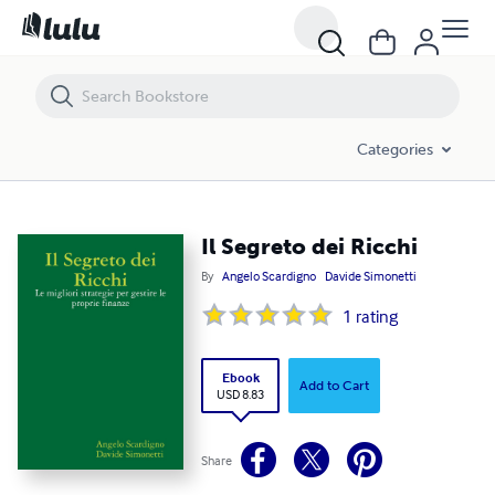
Il Segreto dei Ricchi
Categories
Il Segreto dei Ricchi
By
Angelo Scardigno
Davide Simonetti
1
rating
Ebook
Add to Cart
USD 8.83
Share