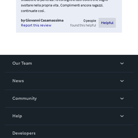
svoltare nella propria vita.. Complimenti ancora ragazzi,
continuate così..
by
Giovanni Casamassima
0
people
Helpful
found this helpful
Report this review
Our Team
About Us
News
Careers
In The News
Community
Events
Blog
Help
Videos
Order Lookup
Developers
Podcast