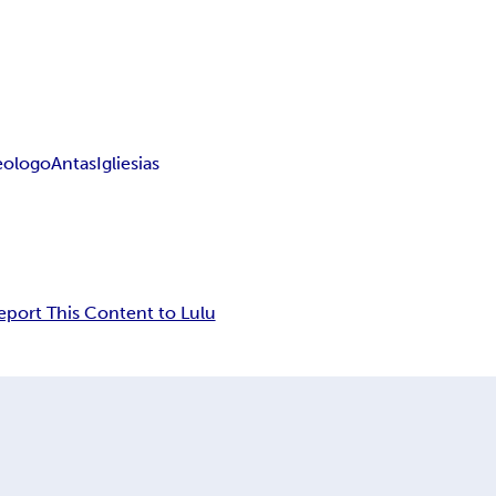
eologo
Antas
Igliesias
eport This Content to Lulu