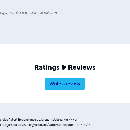
o, scrittore, compositore.
Ratings & Reviews
Write a review
 Sardus Pater" Recensione su Librogame'sland: <br /> <br
ibrogame.altervista.org/abstract/varie/sarduspater.htm <br />