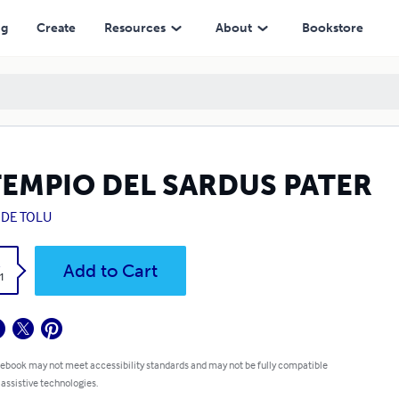
ng
Create
Resources
About
Bookstore
 TEMPIO DEL SARDUS PATER
IDE TOLU
k
Add to Cart
1
 ebook may not meet accessibility standards and may not be fully compatible
 assistive technologies.