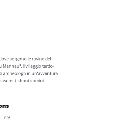
 dove sorgono le rovine del 
 Mannau", il villaggio tardo-
à di archeologo in un'avventura 
 nascosti, strani uomini 
ons
PDF