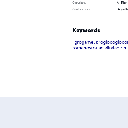
Copyright
All Righ
Contributors
By (aut
Keywords
ligrogame
librogioco
gioco
romano
storia
civiltà
labirin