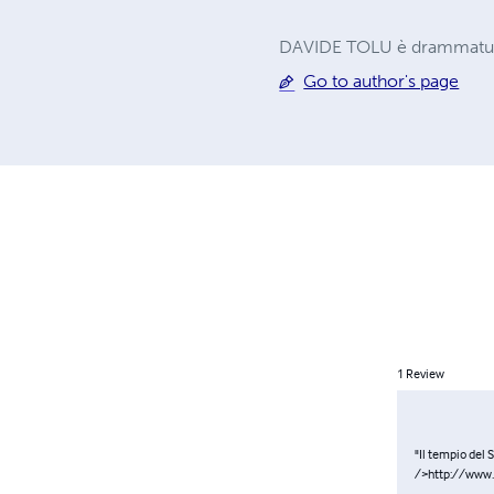
DAVIDE TOLU è drammaturg
Go to author's page
1
Review
"Il tempio del
/>http://www.l