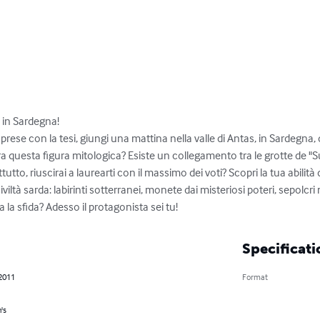
in Sardegna!

prese con la tesi, giungi una mattina nella valle di Antas, in Sardegna,
a questa figura mitologica? Esiste un collegamento tra le grotte de "Su
to, riuscirai a laurearti con il massimo dei voti? Scopri la tua abilit
viltà sarda: labirinti sotterranei, monete dai misteriosi poteri, sepolcri
a la sfida? Adesso il protagonista sei tu!
Specificati
 2011
Format
's