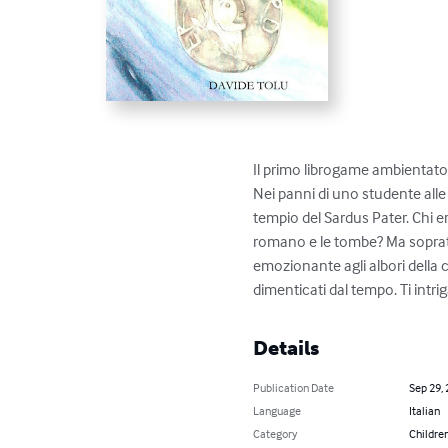
Il primo librogame ambientato 
Nei panni di uno studente alle 
tempio del Sardus Pater. Chi er
romano e le tombe? Ma soprattut
emozionante agli albori della ci
dimenticati dal tempo. Ti intrig
Details
Publication Date
Sep 29,
Language
Italian
Category
Children