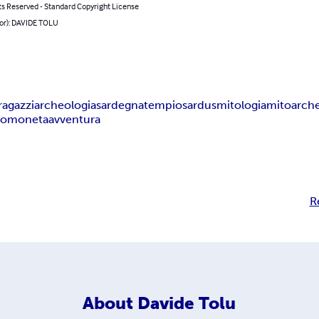
ts Reserved - Standard Copyright License
hor): DAVIDE TOLU
ragazzi
archeologia
sardegna
tempio
sardus
mitologia
mito
arch
to
moneta
avventura
R
About
Davide Tolu