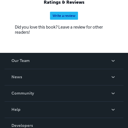
Ratings & Reviews
Write a review
Did you love this book? Leave a review for other
readers!
Our Team
About Us
News
Careers
In The News
Community
Events
Blog
Help
Videos
Order Lookup
Developers
Podcast