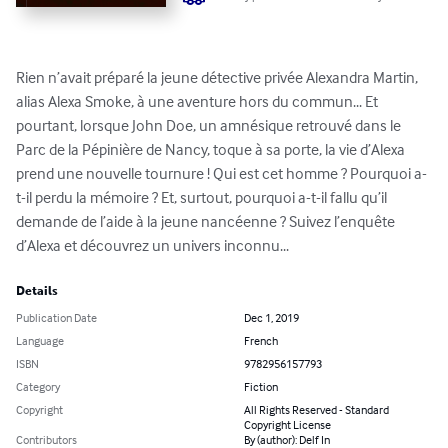
Rien n’avait préparé la jeune détective privée Alexandra Martin, 
alias Alexa Smoke, à une aventure hors du commun... Et 
pourtant, lorsque John Doe, un amnésique retrouvé dans le 
Parc de la Pépinière de Nancy, toque à sa porte, la vie d’Alexa 
prend une nouvelle tournure ! Qui est cet homme ? Pourquoi a-
t-il perdu la mémoire ? Et, surtout, pourquoi a-t-il fallu qu’il 
demande de l’aide à la jeune nancéenne ? Suivez l’enquête 
d’Alexa et découvrez un univers inconnu...
Details
Publication Date
Dec 1, 2019
Language
French
ISBN
9782956157793
Category
Fiction
Copyright
All Rights Reserved - Standard
Copyright License
Contributors
By (author): Delf In