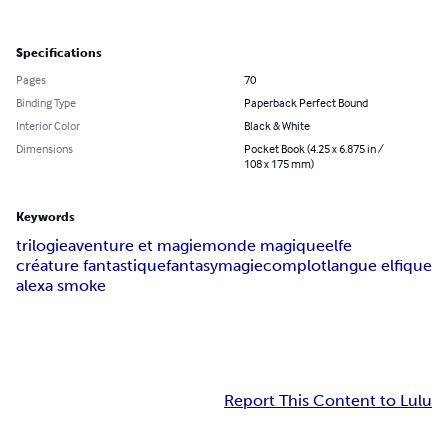
Specifications
Pages
70
Binding Type
Paperback Perfect Bound
Interior Color
Black & White
Dimensions
Pocket Book (4.25 x 6.875 in /
108 x 175 mm)
Keywords
trilogie
aventure et magie
monde magique
elfe
créature fantastique
fantasy
magie
complot
langue elfique
alexa smoke
Report This Content to Lulu