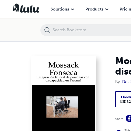
Mossack Fonseca: Integración laboral de personas con discapacida
Solutions
Products
Prici
Mos
dis
By
Desi
Eboo
USD 9.2
Share
This