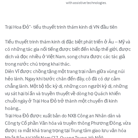
with assistive technologies.
Trại Hoa Đỏ”- tiểu thuyết trinh thám kinh dị VN đầu tiên

Tiểu thuyết trinh thám kinh dị đặc biệt phát triển ở Âu – Mỹ và 
có những tác gia nổi tiếng được biết đến khắp thế giới, được 
dịch và đọc nhiều ở Việt Nam, song chưa được các tác giả 
trong nước chú trọng khai thác.

Diên Vĩ được chồng tặng một trang trại nằm giữa vùng núi 
hẻo lánh. Ngay khi bước chân đến đây, cô đã có dự cảm 
chẳng lành. Một bộ tộc kỳ dị, những con người kỳ dị, những 
vụ sát hại bí ẩn và truyền thuyết về dòng họ Quách khiến 
chuỗi ngày ở Trại Hoa Đỏ trở thành một chuyến đi kinh 
hoàng…

Trại Hoa Đỏ được xuất bản do NXB Công an Nhân dân và 
Công ty Cổ phần Văn hóa và truyền thông Phương Đông, vừa 
được ra mắt khá trang trọng tại Trung tâm giao lưu văn hóa 
Nhật Bản tại Việt Nam (27, Quang Trung, Hà Nội).
