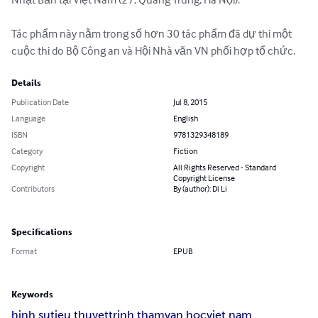
Tác phẩm này nằm trong số hơn 30 tác phẩm đã dự thi một 
cuộc thi do Bộ Công an và Hội Nhà văn VN phối hợp tổ chức.
Details
Publication Date
Jul 8, 2015
Language
English
ISBN
9781329348189
Category
Fiction
Copyright
All Rights Reserved - Standard
Copyright License
Contributors
By (author): Di Li
Specifications
Format
EPUB
Keywords
hinh su
tieu thuyet
trinh tham
van hoc
viet nam