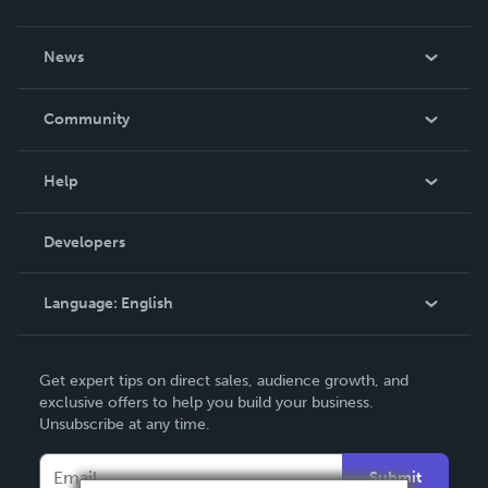
About Us
News
Careers
In The News
Community
Events
Blog
Help
Videos
Order Lookup
Developers
Podcast
Knowledge Base
Language:
English
Contact Support
English
Get expert tips on direct sales, audience growth, and
Deutsch
exclusive offers to help you build your business.
Unsubscribe at any time.
Français
Italiano
Submit