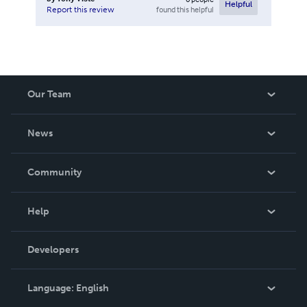
Helpful
found this helpful
Report this review
Our Team
About Us
News
Careers
In The News
Community
Events
Blog
Help
Videos
Order Lookup
Developers
Podcast
Knowledge Base
Language:
English
Contact Support