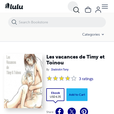
Les vacances de Timy et Toinou
Categories
Les vacances de Timy et
Toinou
By
Diablotin Tony
3
ratings
Ebook
Add to Cart
USD 6.35
Share