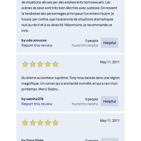
de situations vécues par des adolescents homosexuels. Les
scènes de sexe sont très bien décrites avec justesse. On ressent
la tendresse des personnages principaux l'un envers l'autre. Je
trouve, par contre, que l'avalanche de situations dramatiques
nuit au récit et à sa véracité. Néanmoins, je recommande ce
livre.
by
ode.xrousse
0
people
Helpful
found this helpful
Report this review
May 11, 2011
Du drame au bonheur suprême, Tony nous balade dans une région
magnifique. Un roman qui a enchanté mon été, et qui a ravi mon
printemps. Merci Diablo...
by
samhu276
0
people
Helpful
found this helpful
Report this review
May 11, 2011
by
Tony Viste
0
people