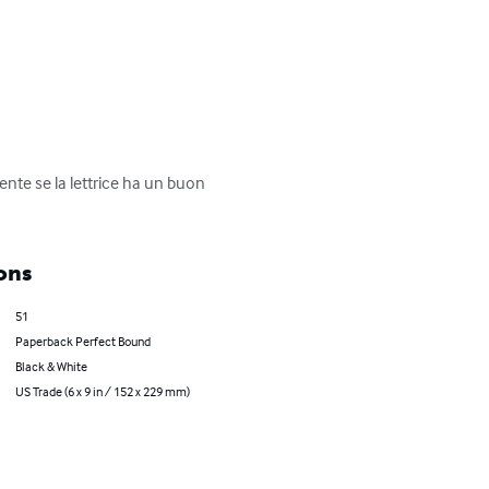
ente se la lettrice ha un buon 
ons
51
Paperback Perfect Bound
Black & White
US Trade (6 x 9 in / 152 x 229 mm)