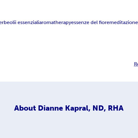
erbe
olii essenziali
aromatherapy
essenze del fiore
meditazion
R
About
Dianne Kapral, ND, RHA