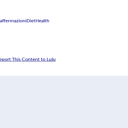
e
affermazioni
Diet
Health
eport This Content to Lulu