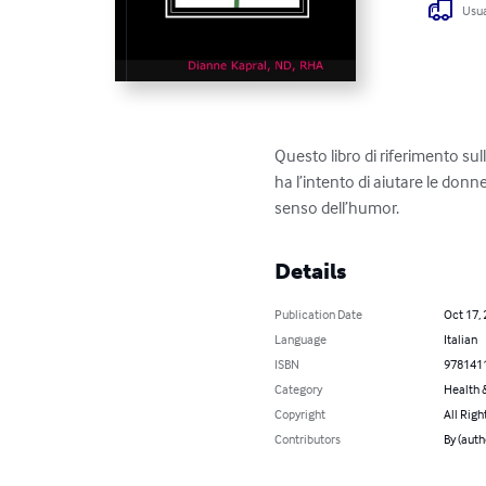
Usua
Questo libro di riferimento su
ha l’intento di aiutare le donn
senso dell’humor.
Details
Publication Date
Oct 17,
Language
Italian
ISBN
978141
Category
Health &
Copyright
All Righ
Contributors
By (auth