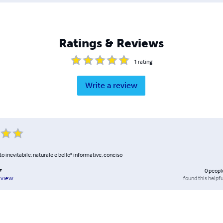
Ratings & Reviews
1
rating
Write a review
 inevitabile: naturale e bello" informative, conciso
z
0
peopl
found this helpfu
eview