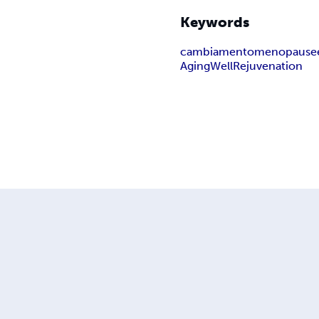
Keywords
cambiamento
menopause
Aging
Well
Rejuvenation