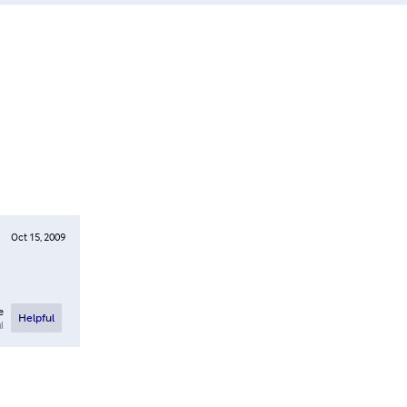
Oct 15, 2009
e
Helpful
l