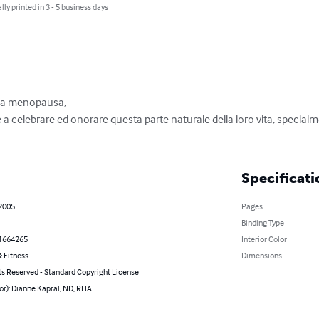
lly printed in 3 - 5 business days
lla menopausa,

e a celebrare ed onorare questa parte naturale della loro vita, specialm
Specificati
 2005
Pages
Binding Type
1664265
Interior Color
 Fitness
Dimensions
ts Reserved - Standard Copyright License
or): Dianne Kapral, ND, RHA