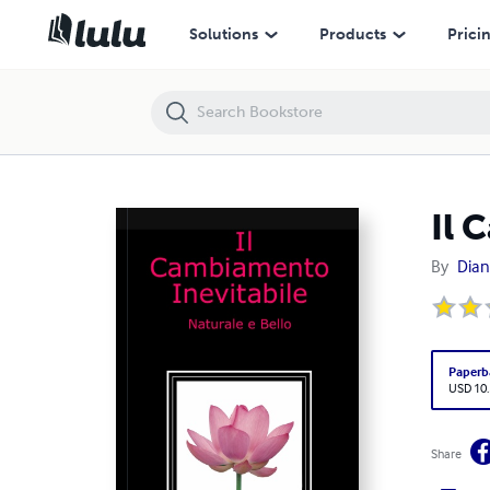
Il Cambiamento Inevitabile: Naturale e Bello
Solutions
Products
Prici
Il 
By
Dian
Paperb
USD 10
Share