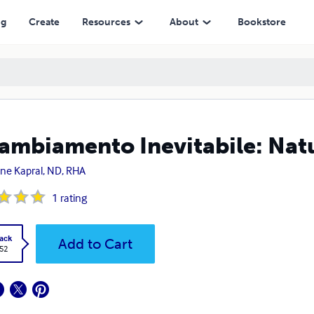
ng
Create
Resources
About
Bookstore
Cambiamento Inevitabile: Natu
ne Kapral, ND, RHA
1
rating
ack
Add to Cart
.52