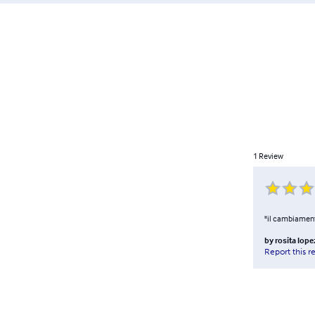
1
Review
"il cambiamento
by
rosita lope
Report this r