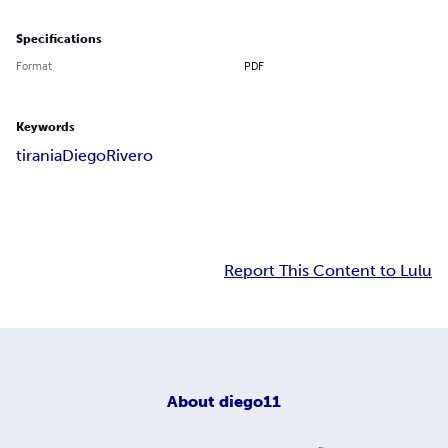
Specifications
Format
PDF
Keywords
tirania
Diego
Rivero
Report This Content to Lulu
About
diego11