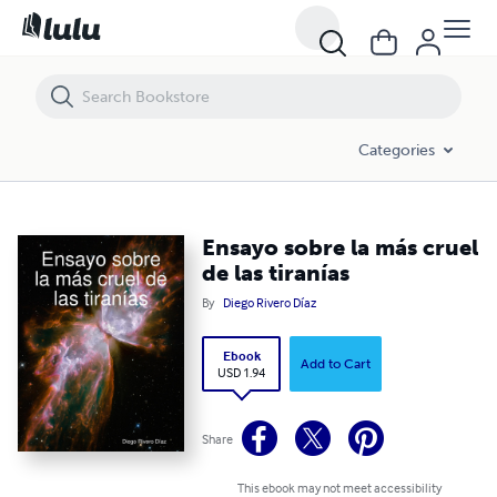
Ensayo sobre la más cruel de las tiranías
Categories
Ensayo sobre la más cruel
de las tiranías
By
Diego Rivero Díaz
Ebook
Add to Cart
USD 1.94
Share
This ebook may not meet accessibility