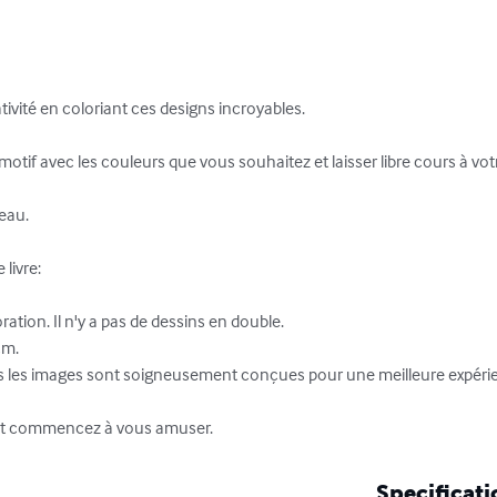
tivité en coloriant ces designs incroyables.

tif avec les couleurs que vous souhaitez et laisser libre cours à votr
eau.

ivre:

ation. Il n'y a pas de dessins en double.

m.

tes les images sont soigneusement conçues pour une meilleure expérie
 et commencez à vous amuser.
Specificati