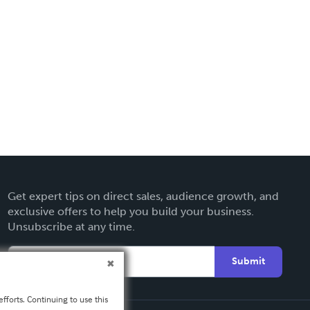
Get expert tips on direct sales, audience growth, and
exclusive offers to help you build your business.
Unsubscribe at any time.
Submit
fforts. Continuing to use this