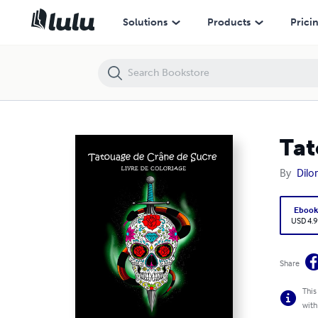
Tatouage de Crâne de Sucre Livre de Coloriage
Solutions
Products
Prici
Tat
By
Dilo
Eboo
USD 4.9
Share
This
with