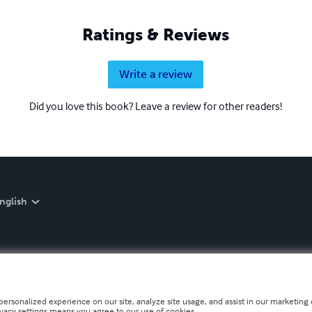
Ratings & Reviews
Write a review
Did you love this book? Leave a review for other readers!
nglish
personalized experience on our site, analyze site usage, and assist in our marketing e
ivacy settings means you agree to our use of cookies.