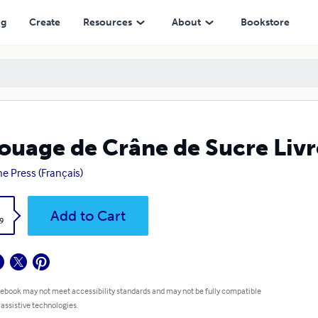
ng
Create
Resources
About
Bookstore
ouage de Crâne de Sucre Livr
ne Press (Français)
k
Add to Cart
9
 ebook may not meet accessibility standards and may not be fully compatible
 assistive technologies.