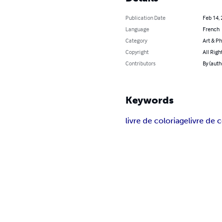
Publication Date
Feb 14,
Language
French
Category
Art & P
Copyright
All Righ
Contributors
By (auth
Keywords
livre de coloriage
livre de 