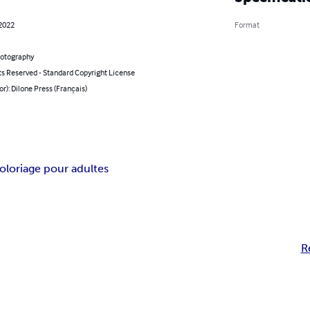
 2022
Format
hotography
ts Reserved - Standard Copyright License
or): Dilone Press (Français)
coloriage pour adultes
R