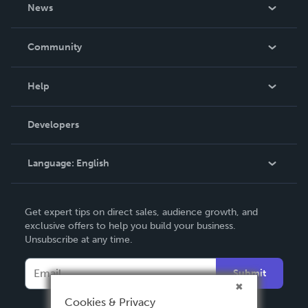
About Us
News
Careers
In The News
Community
Events
Blog
Help
Videos
Order Lookup
Developers
Podcast
Knowledge Base
Language:
English
Contact Support
English
Get expert tips on direct sales, audience growth, and
Deutsch
exclusive offers to help you build your business.
Unsubscribe at any time.
Français
Italiano
Submit
Español
Cookies & Privacy