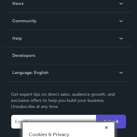
About Us
News
Careers
In The News
Community
Events
Blog
Help
Videos
Order Lookup
Developers
Podcast
Knowledge Base
Language:
English
Contact Support
English
Get expert tips on direct sales, audience growth, and
Deutsch
exclusive offers to help you build your business.
Unsubscribe at any time.
Français
Italiano
Submit
Español
Cookies & Privacy