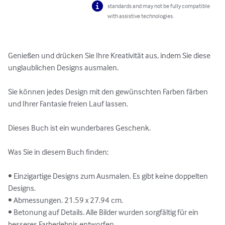
standards and may not be fully compatible
with assistive technologies.
Genießen und drücken Sie Ihre Kreativität aus, indem Sie diese 
unglaublichen Designs ausmalen.

Sie können jedes Design mit den gewünschten Farben färben 
und Ihrer Fantasie freien Lauf lassen.

Dieses Buch ist ein wunderbares Geschenk.

Was Sie in diesem Buch finden:

• Einzigartige Designs zum Ausmalen. Es gibt keine doppelten 
Designs.

• Abmessungen. 21.59 x 27.94 cm.

• Betonung auf Details. Alle Bilder wurden sorgfältig für ein 
besseres Farberlebnis entworfen.
