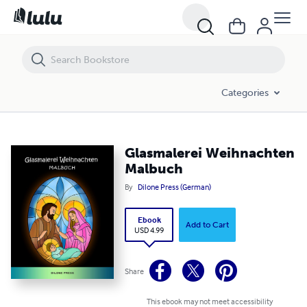
Glasmalerei Weihnachten Malbuch
Categories
Glasmalerei Weihnachten
Malbuch
By
Dilone Press (German)
Ebook
Add to Cart
USD 4.99
Share
This ebook may not meet accessibility