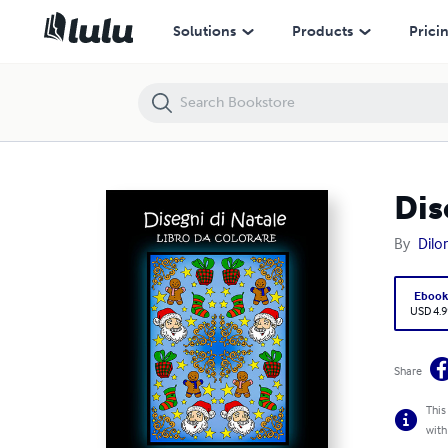
Disegni di Natale Libro da Colorare
Solutions
Products
Prici
Dis
By
Dilo
Eboo
USD 4.9
Share
This
with