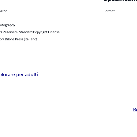
 2022
Format
hotography
ts Reserved - Standard Copyright License
or): Dilone Press (Italiano)
olorare per adulti
R