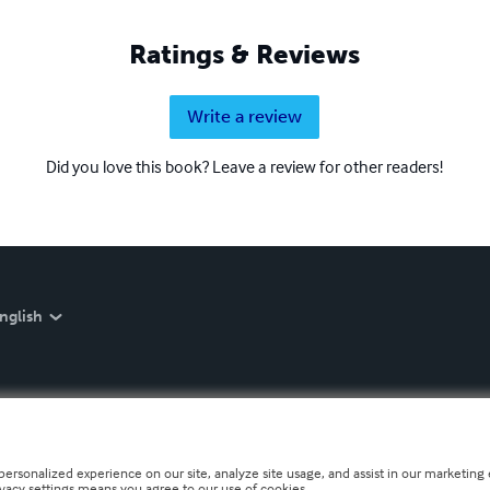
Ratings & Reviews
Write a review
Did you love this book? Leave a review for other readers!
nglish
personalized experience on our site, analyze site usage, and assist in our marketing e
ivacy settings means you agree to our use of cookies.