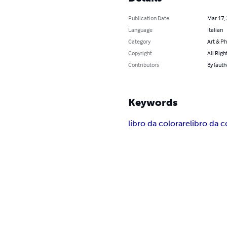
Publication Date
Mar 17,
Language
Italian
Category
Art & P
Copyright
All Righ
Contributors
By (auth
Keywords
libro da colorare
libro da c