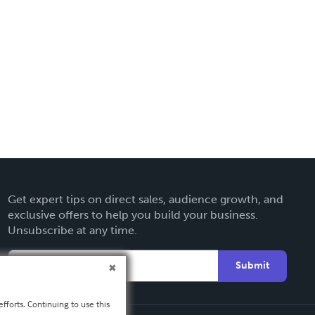
Get expert tips on direct sales, audience growth, and
exclusive offers to help you build your business.
Unsubscribe at any time.
Submit
fforts. Continuing to use this