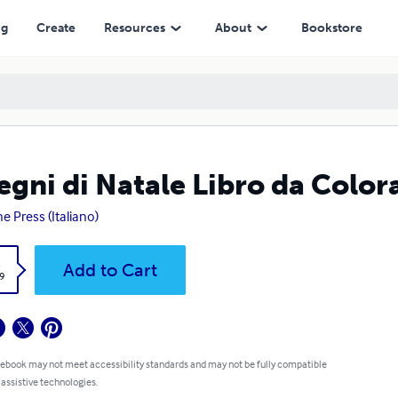
ng
Create
Resources
About
Bookstore
egni di Natale Libro da Color
ne Press (Italiano)
k
Add to Cart
9
 ebook may not meet accessibility standards and may not be fully compatible
 assistive technologies.