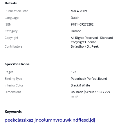
Details
Publication Date
Mar 4, 2009
Language
Dutch
ISBN
9781409275282
Category
Humor
Copyright
All Rights Reserved - Standard
Copyright License
Contributors
By (author): D.J. Peek
Specifications
Pages
122
Binding Type
Paperback Perfect Bound
Interior Color
Black & White
Dimensions
US Trade (6 x 9 in / 152 x 229
mm)
Keywords
peek
classix
azijn
column
vrouw
kind
fles
d.j
dj