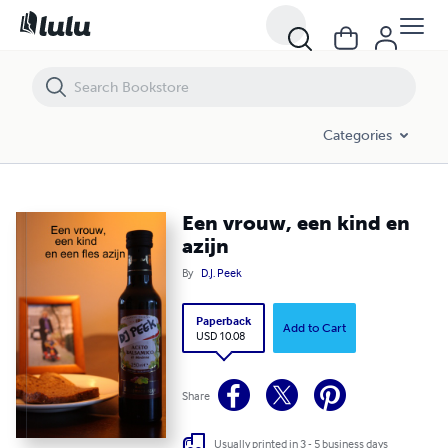
Een vrouw, een kind en azijn
Categories
Een vrouw, een kind en
azijn
By
D.J. Peek
Paperback
Add to Cart
USD 10.08
Share
Usually printed in 3 - 5 business days