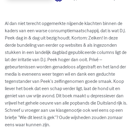
Al dan niet terecht opgemerkte nijpende klachten binnen de 
kaders van een warse consumptiemaatschappij, dat is wat D.J. 
Peek dag in & dag uit bezig houdt. Kortom: Zeiken! In deze 
derde bundeling van eerder op websites & als ingezonden 
stukken in een landelijk dagblad gepubliceerde columns ligt de 
lat der irritatie van D.J. Peek hoger dan ooit. Privé – 
gebeurtenissen worden genadeloos afgestraft en het land der 
media is eveneens weer tegen wil en dank een geduchte 
tegenstander van Peek’s zelfingenomen goede smaak. Koop 
liever het boek dat een schap verder ligt, laat de hond uit en 
geniet van uw vrije avond. Dit boek maakt u depressiever dan 
vrijwel het gehele oeuvre van alle popbands die Duitsland rijk is.  
Schreef u vroeger aan uw klasgenootje ook wel eens op een 
briefje “Wie dit leest is gek”? Oude wijsheden zouden zomaar 
eens waar kunnen zijn.