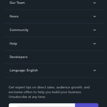
Our Team
About Us
News
Careers
In The News
Community
Events
Blog
Help
Videos
Order Lookup
Developers
Podcast
Knowledge Base
Language:
English
Contact Support
English
Get expert tips on direct sales, audience growth, and
Deutsch
exclusive offers to help you build your business.
Unsubscribe at any time.
Français
Italiano