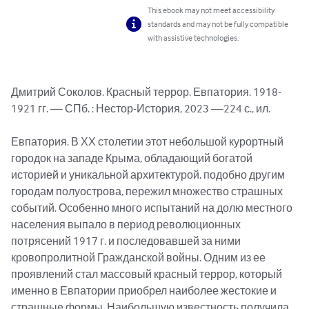
This ebook may not meet accessibility
standards and may not be fully compatible
with assistive technologies.
Дмитрий Соколов. Красный террор. Евпатория. 1918-
1921 гг. — СПб. : Нестор-История, 2023 —224 с., ил.

Евпатория. В ХХ столетии этот небольшой курортный 
городок на западе Крыма, обладающий богатой 
историей и уникальной архитектурой, подобно другим 
городам полуострова, пережил множество страшных 
событий. Особенно много испытаний на долю местного 
населения выпало в период революционных 
потрясений 1917 г. и последовавшей за ними 
кровопролитной Гражданской войны. Одним из ее 
проявлений стал массовый красный террор, который 
именно в Евпатории приобрел наиболее жестокие и 
страшные формы. Наибольшую известность получила 