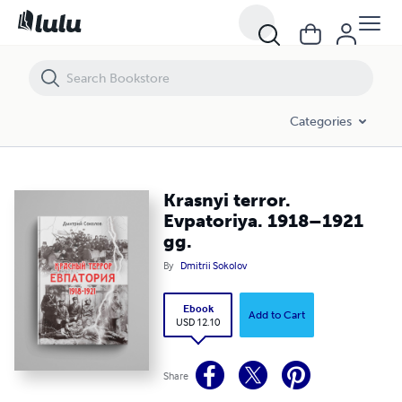
Krasnyi terror. Evpatoriya. 1918–1921 gg.
Categories
Krasnyi terror.
Evpatoriya. 1918–1921
gg.
By
Dmitrii Sokolov
Ebook
Add to Cart
USD 12.10
Share