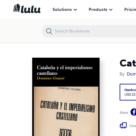
Cataluña y el imperialismo castellano
Solutions
Products
Prici
Cat
By
Dom
Hardco
USD 23
Share
Usua