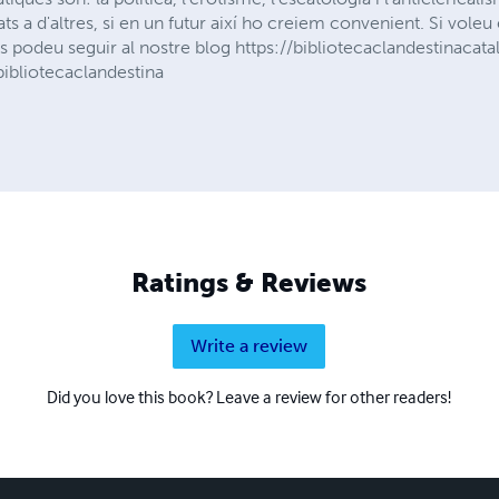
ats a d'altres, si en un futur així ho creiem convenient. Si voleu 
 podeu seguir al nostre blog https://bibliotecaclandestinacata
ibliotecaclandestina
Ratings & Reviews
Write a review
Did you love this book? Leave a review for other readers!