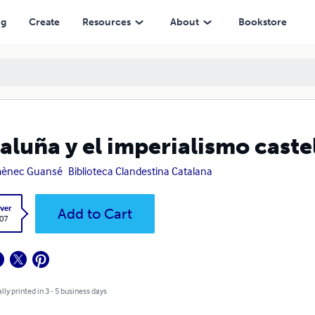
ng
Create
Resources
About
Bookstore
aluña y el imperialismo caste
ènec Guansé
Biblioteca Clandestina Catalana
ver
Add to Cart
.07
lly printed in 3 - 5 business days