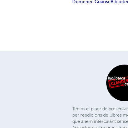
Domènec Guansé
Bibliote
Tenim el plaer de presentar
per reedicions de llibres m
que anem intercalant sense
Aquestes quatre grans temàti