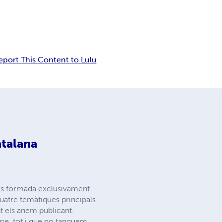
eport This Content to Lulu
atalana
bres formada exclusivament
quatre temàtiques principals
 els anem publicant.
isme, tot i que no tanquem