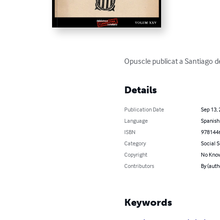
Opuscle publicat a Santiago de 
Details
Publication Date
Sep 13,
Language
Spanish
ISBN
978144
Category
Social 
Copyright
No Know
Contributors
By (auth
Keywords