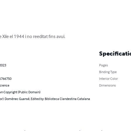
Xile el 1944 i no reeditat fins avui.
Specificati
 2023
Pages
Binding Type
6766750
Interior Color
Science
Dimensions
n Copyright (Public Domain)
or): Domènec Guansé, Edited by: Biblioteca Clandestina Catalana