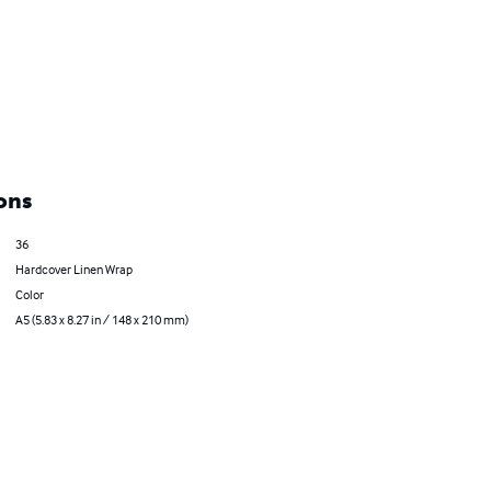
ons
36
Hardcover Linen Wrap
Color
A5 (5.83 x 8.27 in / 148 x 210 mm)