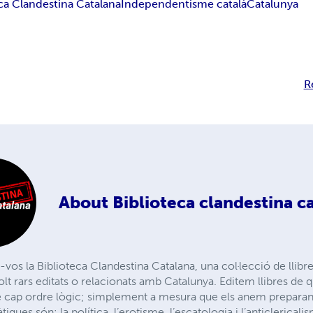
ca Clandestina Catalana
Independentisme català
Catalunya
R
About
Biblioteca clandestina c
-vos la Biblioteca Clandestina Catalana, una col·lecció de lli
olt rars editats o relacionats amb Catalunya. Editem llibres de 
 cap ordre lògic; simplement a mesura que els anem preparant
ques són: la política, l’erotisme, l’escatologia i l’anticlerical