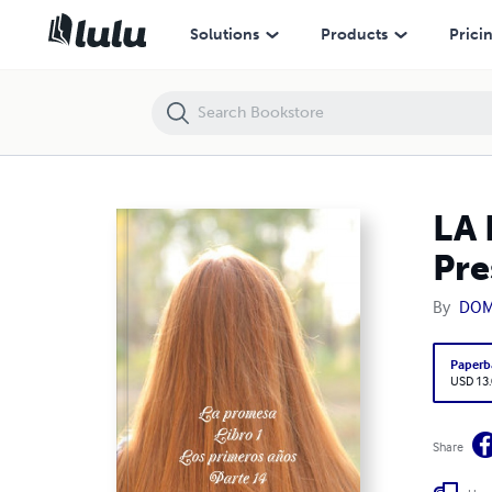
LA PROMESA libro 1 LOS PRIMEROS AÑOS Parte 14 Presencia de María 
Solutions
Products
Prici
LA 
Pre
By
DOM
Paperb
USD 13
Share