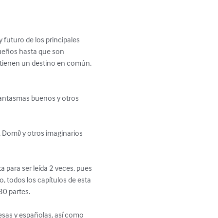
 futuro de los principales 
queños hasta que son 
 tienen un destino en común, 
fantasmas buenos y otros 
Domi) y otros imaginarios 
a para ser leída 2 veces, pues 
, todos los capítulos de esta 
0 partes.

esas y españolas, así como 