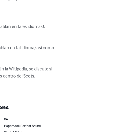
lan en tales idiomas).

ablan en tal idioma) así como 
 la Wikipedia, se discute si 
 dentro del Scots.

ons
84
Paperback Perfect Bound