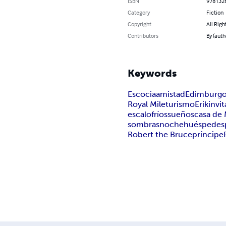
ISBN
978132
Category
Fiction
Copyright
All Righ
Contributors
By (aut
Keywords
Escocia
amistad
Edimburg
Royal Mile
turismo
Erik
invi
escalofríos
sueños
casa de 
sombras
noche
huéspedes
Robert the Bruce
príncipe