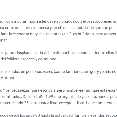
rror, con muchísimos misterios relacionados con el pasado, presente y
oria entre una chica escocesa y un chico español, desde que son pe
 familia escocesa muy rica, mientras que él es huérfano, pero ambos
ar. 

algunos inspirados de la vida real), muchos personajes (entre ellos 
del folklore escocés y del mundo.

inspirados en personas reales (como familiares, amigos y yo mismo, 
y otros).

o "rompecabezas" para escribirla, pero fácil de leer, aunque está escrit
s misterios. Desde el año 1.997 he organizado y escrito, poco a poco
comprendiendo 25 partes cada libro, excepto el libro 1 que comprende 3
erdos desde los años 80 hasta la actualidad. También leyendas escoc