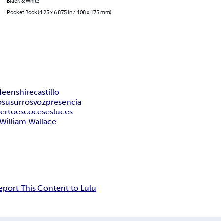
Black & White
Pocket Book (4.25 x 6.875 in / 108 x 175 mm)
deenshire
castillo
o
susurros
voz
presencia
erto
escoceses
luces
William Wallace
eport This Content to Lulu