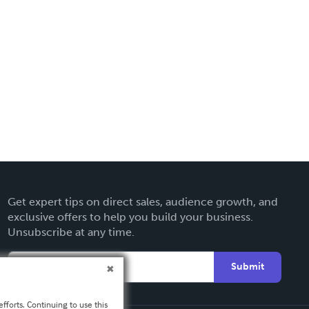
Get expert tips on direct sales, audience growth, and
exclusive offers to help you build your business.
Unsubscribe at any time.
Submit
fforts. Continuing to use this