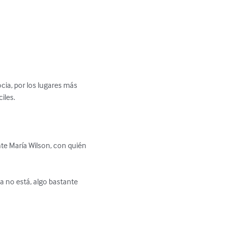
ocia, por los lugares más 
les.

te María Wilson, con quién 
 no está, algo bastante 