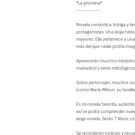
"La promesa"

----------------

Novela romántica, intriga y te
protagonistas. Una larga hist
mayores. Ella pertenece a una
más del que nadie podría imagin
Aparecerán muchos misterios (
malvados) y seres mitológicos 
Sobre personajes, muchos son 
(como María Wilson, su familia 
Es mi novela favorita, auténtic
así se podrá comprender nuevo
larga novela. Serán 7 libros, 
Se recordarán noticias y recu