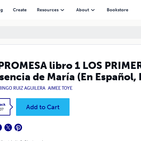
(En Español, Escocés e Inglés)
ng
Create
Resources
About
Bookstore
PROMESA libro 1 LOS PRIME
sencia de María (En Español, 
INGO RUIZ AGUILERA
AIMEE TOYE
ack
Add to Cart
.07