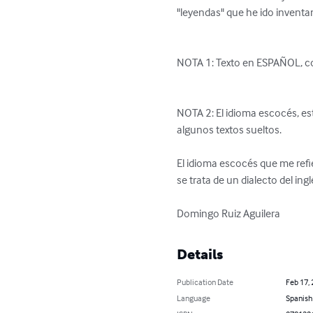
"leyendas" que he ido inventan
NOTA 1: Texto en ESPAÑOL, con
NOTA 2: El idioma escocés, est
algunos textos sueltos.

El idioma escocés que me refie
se trata de un dialecto del in
Domingo Ruiz Aguilera
Details
Publication Date
Feb 17,
Language
Spanish