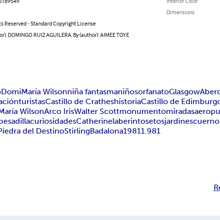
6189549
Interior Color
Dimensions
ts Reserved - Standard Copyright License
hor): DOMINGO RUIZ AGUILERA, By (author): AIMEE TOYE
o
Domi
María Wilson
niña fantasma
niños
orfanato
Glasgow
Aber
tación
turistas
Castillo de Crathes
historia
Castillo de Edimburg
María Wilson
Arco Iris
Walter Scott
monumento
miradas
aeropu
pesadilla
curiosidades
Catherine
laberinto
setos
jardines
cuerno
Piedra del Destino
Stirling
Badalona
1981
1.981
R