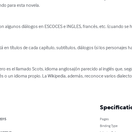
do para esta novela.

 algunos diálogos en ESCOCES e INGLES, francés, etc. (cuando se hab
á en títulos de cada capítulo, subtítulos, diálogos (si los personajes h
ro es el llamado Scots, idioma anglosajón parecido al inglés que, según
glés o un idioma propio. La Wikipedia, además, reconoce varios dialectos
Specificati
 2015
Pages
Binding Type