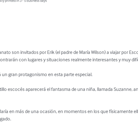
lly printed in 3 - 5 business days
anato son invitados por Erik (el padre de María Wilson) a viajar por Esc
ontrarán con lugares y situaciones realmente interesantes y muy difíci
á un gran protagonismo en esta parte especial.

tillo escocés aparecerá el fantasma de una niña, llamada Suzanne, an
María en más de una ocasión, en momentos en los que físicamente ella
gado.
