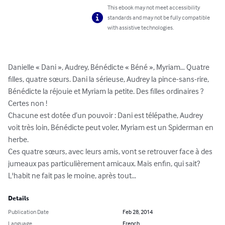
This ebook may not meet accessibility
standards and may not be fully compatible
with assistive technologies.
Danielle « Dani », Audrey, Bénédicte « Béné », Myriam… Quatre 
filles, quatre sœurs. Dani la sérieuse, Audrey la pince-sans-rire, 
Bénédicte la réjouie et Myriam la petite. Des filles ordinaires ? 
Certes non ! 

Chacune est dotée d’un pouvoir : Dani est télépathe, Audrey 
voit très loin, Bénédicte peut voler, Myriam est un Spiderman en 
herbe. 

Ces quatre sœurs, avec leurs amis, vont se retrouver face à des 
jumeaux pas particulièrement amicaux. Mais enfin, qui sait? 
L'habit ne fait pas le moine, après tout...
Details
Publication Date
Feb 28, 2014
Language
French