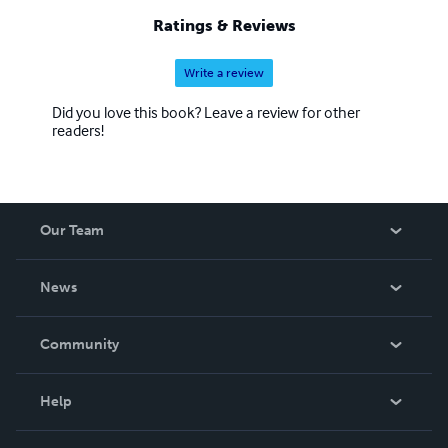
Ratings & Reviews
Write a review
Did you love this book? Leave a review for other
readers!
Our Team
About Us
News
Careers
In The News
Community
Events
Blog
Help
Videos