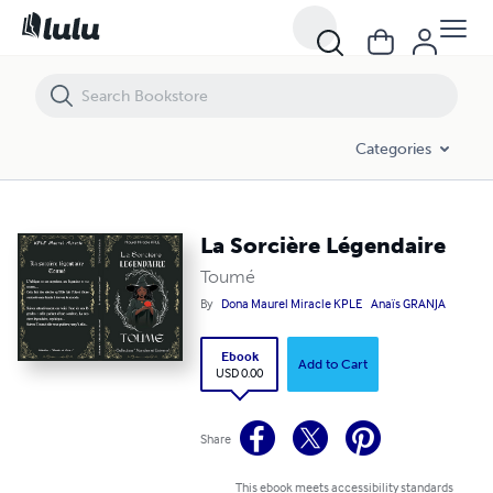
La Sorcière Légendaire
Categories
La Sorcière Légendaire
Toumé
By
Dona Maurel Miracle KPLE
Anaïs GRANJA
Ebook
Add to Cart
USD 0.00
Share
This ebook meets accessibility standards