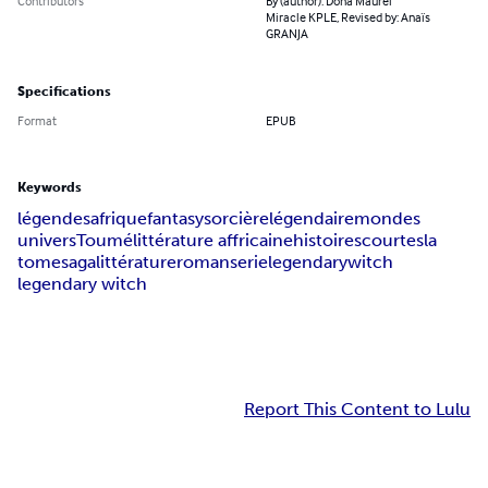
Contributors
By (author): Dona Maurel
Miracle KPLE, Revised by: Anaïs
GRANJA
Specifications
Format
EPUB
Keywords
légendes
afrique
fantasy
sorcière
légendaire
mondes
univers
Toumé
littérature affricaine
histoires
courtes
la
tome
saga
littérature
roman
serie
legendary
witch
legendary witch
Report This Content to Lulu