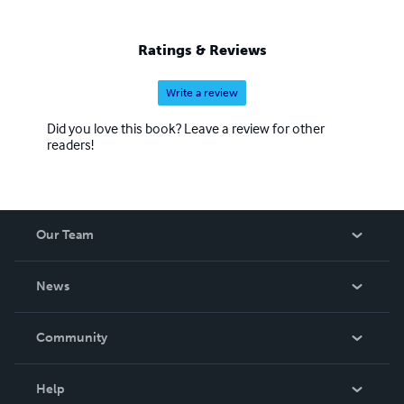
Ratings & Reviews
Write a review
Did you love this book? Leave a review for other
readers!
Our Team
About Us
News
Careers
In The News
Community
Events
Blog
Help