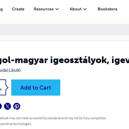
ng
Create
Resources
About
Bookstore
ol-magyar igeosztályok, ige
Budai László
k
Add to Cart
9
 ebook may not meet accessibility standards and may not be fully compatible
 assistive technologies.