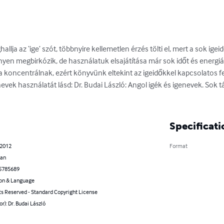
llja az ‘ige’ szót, többnyire kellemetlen érzés tölti el, mert a sok ig
nyen megbirkózik, de használatuk elsajátítása már sok időt és energiá
 koncentrálnak, ezért könyvünk eltekint az igeidőkkel kapcsolatos fel
nevek használatát lásd: Dr. Budai László: Angol igék és igenevek. Sok t
Specificati
 2012
Format
ian
5785689
on & Language
ts Reserved - Standard Copyright License
or): Dr. Budai László