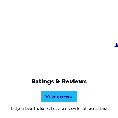
R
Ratings & Reviews
Write a review
Did you love this book? Leave a review for other readers!