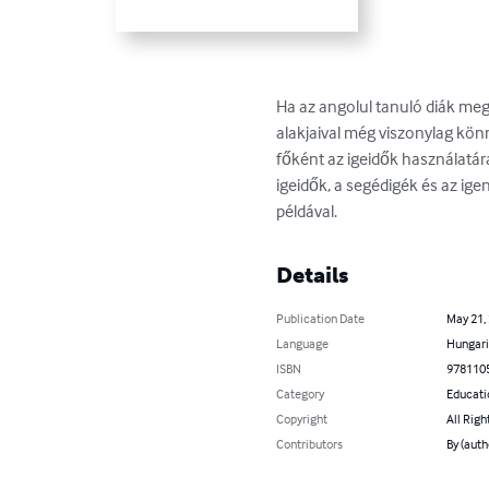
Ha az angolul tanuló diák megha
alakjaival még viszonylag kön
főként az igeidők használatára
igeidők, a segédigék és az ige
példával.
Details
Publication Date
May 21,
Language
Hungar
ISBN
978110
Category
Educati
Copyright
All Righ
Contributors
By (auth