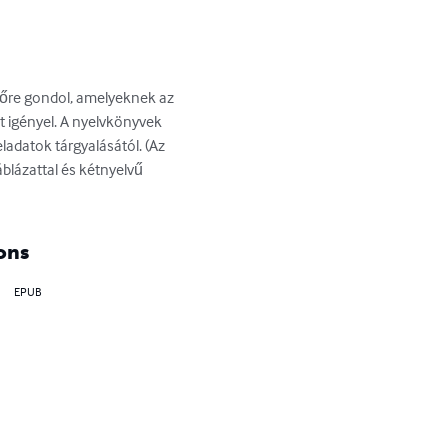
eidőre gondol, amelyeknek az 
t igényel. A nyelvkönyvek 
adatok tárgyalásától. (Az 
áblázattal és kétnyelvű 
ons
EPUB