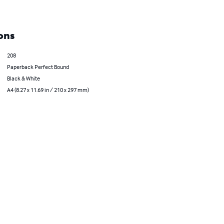
ons
208
Paperback Perfect Bound
Black & White
A4 (8.27 x 11.69 in / 210 x 297 mm)