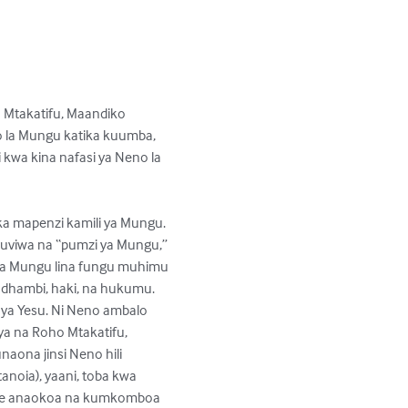
o Mtakatifu, Maandiko 
no la Mungu katika kuumba, 
i kwa kina nafasi ya Neno la 
ka mapenzi kamili ya Mungu. 
ovuviwa na “pumzi ya Mungu,” 
la Mungu lina fungu muhimu 
 dhambi, haki, na hukumu. 
 ya Yesu. Ni Neno ambalo 
a na Roho Mtakatifu, 
naona jinsi Neno hili 
anoia), yaani, toba kwa 
baye anaokoa na kumkomboa 