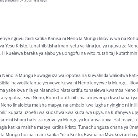
lly printed in 3 - 5 business days
yenye nguvu zaidi katika Kanisa ni Neno la Mungu lililovuviwa na Roh
 Yesu Kristo, tunathibitisha imani yetu ya kina juu ya nguvu za Ne
. Ili kuelewa baraka ya ajabu ya uongofu na wito, tutahitaji kutathmin
ya Neno la Mungu kuwageuza waliopotea na kuwalinda walioitwa kati
Biblia inavyojifafanua yenyewe kuwa ni Neno lenyewe la Mungu, lilil
uma yake kwa njia ya Maandiko Matakatifu, tunaelewa kwamba Neno 
 aliyepotea; kwa Neno, Roho huuthibitishia ulimwengu kwa habari ya
eno linaloleta maisha mapya, na ambalo kwa lugha nyingine ni Injili
pili,” kupata uzoefu wa kuoshwa kwa kuzaliwa upya, na kufanywa upy
aoamini ishara halisi za nguvu ya Mungu ya kufanya upya. Hatimaye, tu
ingia katika maisha mapya katika Kristo. Tunachunguza dhana ya (met
eno la Mungu huzaa imani katika Yesu Kristo, Bwana na Mwokozi am