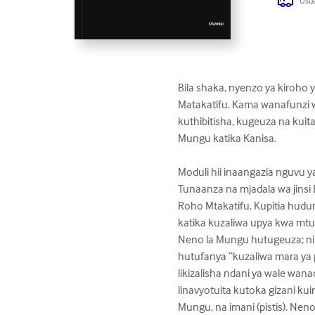
Usua
Bila shaka, nyenzo ya kiroho 
Matakatifu. Kama wanafunzi wa
kuthibitisha, kugeuza na kuita
Mungu katika Kanisa.

Moduli hii inaangazia nguvu 
Tunaanza na mjadala wa jinsi 
Roho Mtakatifu. Kupitia hud
katika kuzaliwa upya kwa mtu
Neno la Mungu hutugeuza; ni N
hutufanya “kuzaliwa mara ya 
likizalisha ndani ya wale wan
linavyotuita kutoka gizani ku
Mungu, na imani (pistis). N