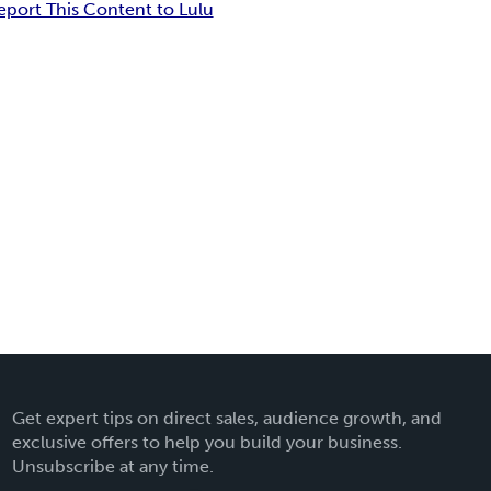
eport This Content to Lulu
Get expert tips on direct sales, audience growth, and
exclusive offers to help you build your business.
Unsubscribe at any time.