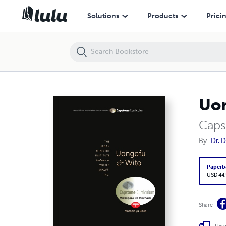
Uongofu na Wito, Mwongozo wa Mkufunzi
Solutions
Products
Prici
Uon
Caps
By
Dr. 
Paperb
USD 44
Share