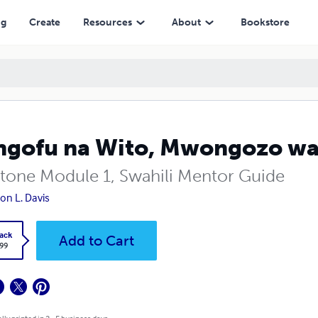
ng
Create
Resources
About
Bookstore
gofu na Wito, Mwongozo wa
tone Module 1, Swahili Mentor Guide
Don L. Davis
ack
Add to Cart
.99