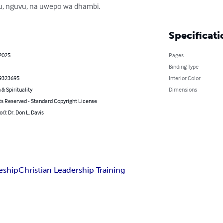
, nguvu, na uwepo wa dhambi.
Specificati
 2025
Pages
Binding Type
9323695
Interior Color
 & Spirituality
Dimensions
ts Reserved - Standard Copyright License
r): Dr. Don L. Davis
eship
Christian Leadership Training