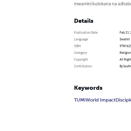
mwamini kutokana na adhabu
Details
Publication Date
Feb 21,
Language
Swahili
ISBN
978162
Category
Religion
Copyright
All Righ
Contributors
By (autho
Keywords
TUMI
World Impact
Discipl