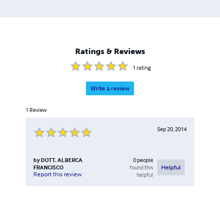
dal, 1991 al 1993.  Baccalaureato in Teologia presso la
PONTIFICIA UNIVERSITÀ REGINA APOSTOLORUM di
Roma, dal 1993 al 1996.  Dottorato di Ricerca in
Bioetica, presso l’ISTITUTO DI BIOETICA
DELL’UNIVERSITÀ CATTOLICA DEL SACRO CUORE,
Ratings & Reviews
FACOLTÀ DI MEDICINA E CHIRURGIA “AGOSTINO
GEMELLI” di Roma dal 2000 al 2004. LINGUE: Spagnolo -
1
rating
Italiano - Inglese.
Write a review
1
Review
Sep 20, 2014
by
DOTT. ALBERCA
0
people
FRANCISCO
found this
Helpful
Report this review
helpful