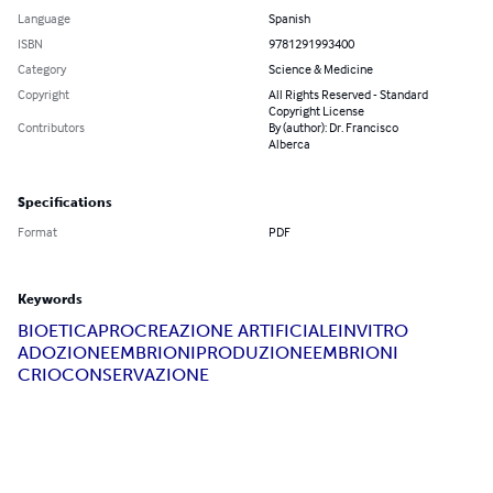
Language
Spanish
ISBN
9781291993400
Category
Science & Medicine
Copyright
All Rights Reserved - Standard
Copyright License
Contributors
By (author): Dr. Francisco
Alberca
Specifications
Format
PDF
Keywords
BIOETICA
PROCREAZIONE ARTIFICIALE
INVITRO
ADOZIONEEMBRIONI
PRODUZIONEEMBRIONI
CRIOCONSERVAZIONE