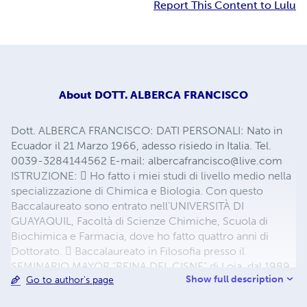
Report This Content to Lulu
About
DOTT. ALBERCA FRANCISCO
Dott. ALBERCA FRANCISCO: DATI PERSONALI: Nato in
Ecuador il 21 Marzo 1966, adesso risiedo in Italia. Tel.
0039-3284144562 E-mail:
albercafrancisco@live.com
ISTRUZIONE:  Ho fatto i miei studi di livello medio nella
specializzazione di Chimica e Biologia. Con questo
Baccalaureato sono entrato nell’UNIVERSITÀ DI
GUAYAQUIL, Facoltà di Scienze Chimiche, Scuola di
Biochimica e Farmacia, dove ho fatto quattro anni di
Dottorato.  Baccalaureato in Filosofia presso il
SEMINARIO MAYOR “REINA DEL CISNE” di Loja, dal 1989
Show full description
Go to author's page
al 1991.  Laurea in Filosofia (Teoria della Conoscenza),
presso la PONTIFICIA UNIVERSITÀ GREGORIANA di Roma