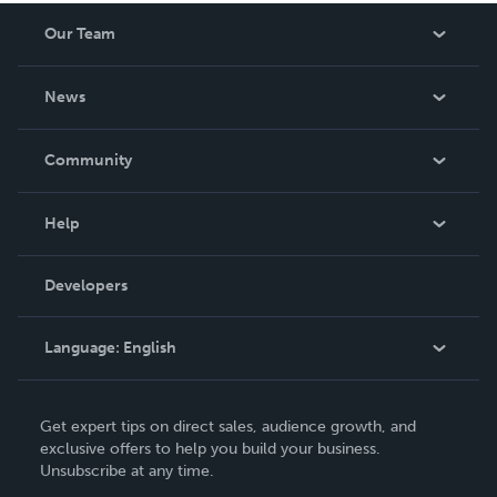
Our Team
About Us
News
Careers
In The News
Community
Events
Blog
Help
Videos
Order Lookup
Developers
Podcast
Knowledge Base
Language:
English
Contact Support
English
Get expert tips on direct sales, audience growth, and
Deutsch
exclusive offers to help you build your business.
Unsubscribe at any time.
Français