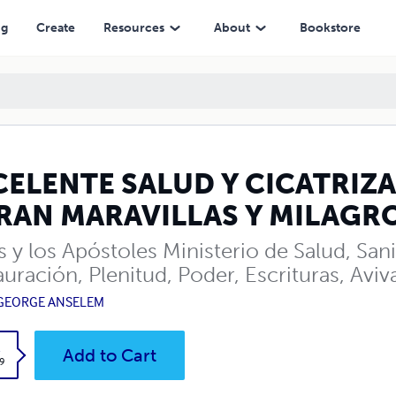
AVILLAS Y MILAGROS
ng
Create
Resources
About
Bookstore
CELENTE SALUD Y CICATRIZ
RAN MARAVILLAS Y MILAGR
 y los Apóstoles Ministerio de Salud, San
auración, Plenitud, Poder, Escrituras, Av
 GEORGE ANSELEM
k
Add to Cart
9