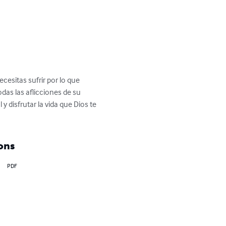
esitas sufrir por lo que 
das las aflicciones de su 
 disfrutar la vida que Dios te 
ons
PDF