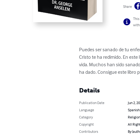
Share
This
with
Puedes ser sanado de tu enferm
Cristo te ha redimido. En este
vida. Muchos han sido sanados 
ha dado. Consigue este libro p
Details
Publication Date
Jun 2, 2
Language
Spanish
Category
Religion
Copyright
All Righ
Contributors
By (aut