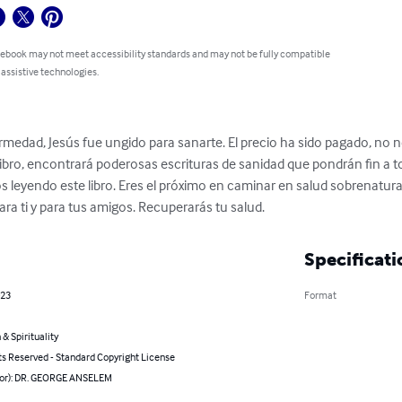
 ebook may not meet accessibility standards and may not be fully compatible
 assistive technologies.
edad, Jesús fue ungido para sanarte. El precio ha sido pagado, no nec
 libro, encontrará poderosas escrituras de sanidad que pondrán fin a to
leyendo este libro. Eres el próximo en caminar en salud sobrenatural y
ara ti y para tus amigos. Recuperarás tu salud.
Specificati
023
Format
 & Spirituality
ts Reserved - Standard Copyright License
hor): DR. GEORGE ANSELEM