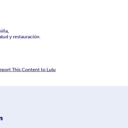
niña,
lud y restauración.
eport This Content to Lulu
m