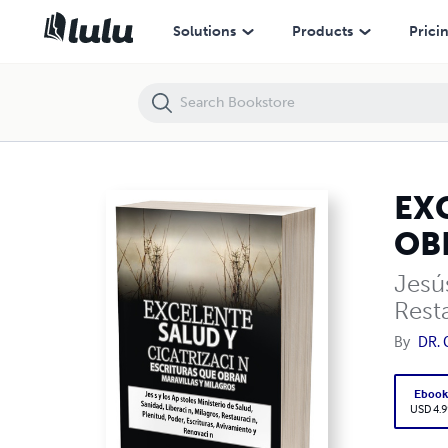
EXCELENTE SALUD Y CICATRIZACIÓN ESCRITURAS QUE OBRAN MAR
Solutions
Products
Prici
EX
OB
Jesús
Rest
By
DR.
Eboo
USD 4.9